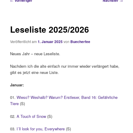
←
Vorheriger
Nächster
→
Leseliste 2025/2026
Veröffentlicht am
1. Januar 2025
von
Buecherfee
Neues Jahr – neue Leseliste.
Nachdem ich die alte einfach nur immer wieder verlängert habe,
gibt es jetzt eine neue Liste.
Januar:
01.
Wieso? Weshalb? Warum? Erstleser, Band 16: Gefährliche
Tiere
(S)
02.
A Touch of Snow
(S)
03.
I´ll look for you, Everywhere
(S)