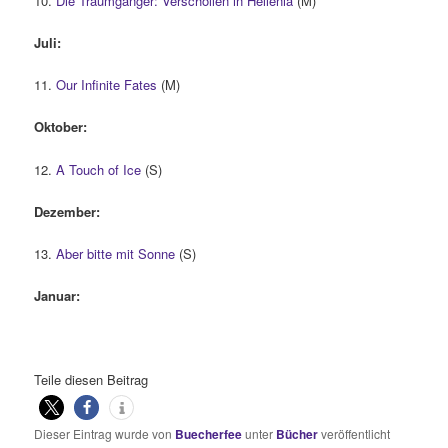
10.
Die Traumgänger: Verschollen in Hellenia
(M)
Juli:
11.
Our Infinite Fates
(M)
Oktober:
12.
A Touch of Ice
(S)
Dezember:
13.
Aber bitte mit Sonne
(S)
Januar:
Teile diesen Beitrag
Dieser Eintrag wurde von
Buecherfee
unter
Bücher
veröffentlicht