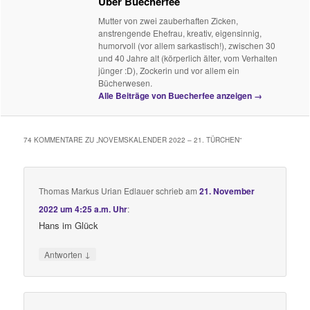
Über Buecherfee
Mutter von zwei zauberhaften Zicken,
anstrengende Ehefrau, kreativ, eigensinnig,
humorvoll (vor allem sarkastisch!), zwischen 30
und 40 Jahre alt (körperlich älter, vom Verhalten
jünger :D), Zockerin und vor allem ein
Bücherwesen.
Alle Beiträge von Buecherfee anzeigen
→
74 KOMMENTARE ZU „
NOVEMSKALENDER 2022 – 21. TÜRCHEN
“
Thomas Markus Urian Edlauer
schrieb
am
21. November
2022 um 4:25 a.m. Uhr
:
Hans im Glück
↓
Antworten