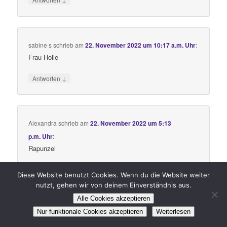
sabine s
schrieb
am
22. November 2022 um 10:17 a.m. Uhr
:
Frau Holle
↓
Antworten
Alexandra
schrieb
am
22. November 2022 um 5:13
p.m. Uhr
:
Rapunzel
↓
Antworten
Diese Website benutzt Cookies. Wenn du die Website weiter
nutzt, gehen wir von deinem Einverständnis aus.
Alle Cookies akzeptieren
Nur funktionale Cookies akzeptieren
Weiterlesen
Michael Nachtmann
schrieb
am
22. November 2022 um 9:26