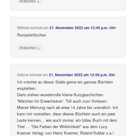
↓
Antworten
Wilfried
schrieb
am
21. November 2022 um 12:40 p.m. Uhr
:
Rumpelstilzchen
↓
Antworten
Sabine
schrieb
am
21. November 2022 um 12:59 p.m. Uhr
:
Ich möchte an dieser Stelle gerne ein ganzes Büchlein
empfehlen.
Darin stehen wundervolle kleine Kurzgeschichten
“Märchen für Erwachsene”. Toll auch zum Vorlesen.
Meiner Meinung nach ab etwa 14 Jahre bis unendlich. Ich
kann mir vorstellen, dass dieses Büchlein auch ein paar
Leute kennen… wie auch immer, ein tolles Buch mit dem
Titel … *Die Farben der Wirklichkeit* aus dem Lucy
Koerner Verlag; von Heinz Koerner; Roland Kublar u.a.!