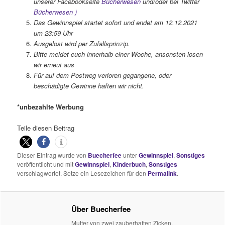
unserer Facebookseite
Bücherwesen
und/oder bei Twitter
Bücherwesen
)
Das Gewinnspiel startet sofort und endet am 12.12.2021
um 23:59 Uhr
Ausgelost wird per Zufallsprinzip.
Bitte meldet euch innerhalb einer Woche, ansonsten losen
wir erneut aus
Für auf dem Postweg verloren gegangene, oder
beschädigte Gewinne haften wir nicht.
*unbezahlte Werbung
Teile diesen Beitrag
Dieser Eintrag wurde von
Buecherfee
unter
Gewinnspiel
,
Sonstiges
veröffentlicht und mit
Gewinnspiel
,
Kinderbuch
,
Sonstiges
verschlagwortet. Setze ein Lesezeichen für den
Permalink
.
Über Buecherfee
Mutter von zwei zauberhaften Zicken,