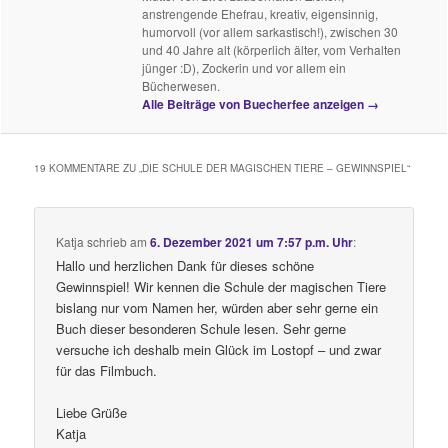
anstrengende Ehefrau, kreativ, eigensinnig,
humorvoll (vor allem sarkastisch!), zwischen 30
und 40 Jahre alt (körperlich älter, vom Verhalten
jünger :D), Zockerin und vor allem ein
Bücherwesen.
Alle Beiträge von Buecherfee anzeigen
→
19 KOMMENTARE ZU „
DIE SCHULE DER MAGISCHEN TIERE – GEWINNSPIEL
“
Katja
schrieb
am
6. Dezember 2021 um 7:57 p.m. Uhr
:
Hallo und herzlichen Dank für dieses schöne
Gewinnspiel! Wir kennen die Schule der magischen Tiere
bislang nur vom Namen her, würden aber sehr gerne ein
Buch dieser besonderen Schule lesen. Sehr gerne
versuche ich deshalb mein Glück im Lostopf – und zwar
für das Filmbuch.
Liebe Grüße
Katja