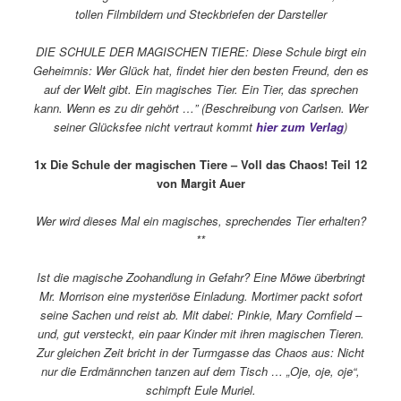
tollen Filmbildern und Steckbriefen der Darsteller
DIE SCHULE DER MAGISCHEN TIERE: Diese Schule birgt ein
Geheimnis: Wer Glück hat, findet hier den besten Freund, den es
auf der Welt gibt. Ein magisches Tier. Ein Tier, das sprechen
kann. Wenn es zu dir gehört …” (Beschreibung von Carlsen. Wer
seiner Glücksfee nicht vertraut kommt
hier zum Verlag
)
1x Die Schule der magischen Tiere – Voll das Chaos! Teil 12
von Margit Auer
Wer wird dieses Mal ein magisches, sprechendes Tier erhalten?
**
Ist die magische Zoohandlung in Gefahr? Eine Möwe überbringt
Mr. Morrison eine mysteriöse Einladung. Mortimer packt sofort
seine Sachen und reist ab. Mit dabei: Pinkie, Mary Cornfield –
und, gut versteckt, ein paar Kinder mit ihren magischen Tieren.
Zur gleichen Zeit bricht in der Turmgasse das Chaos aus: Nicht
nur die Erdmännchen tanzen auf dem Tisch … „Oje, oje, oje“,
schimpft Eule Muriel.