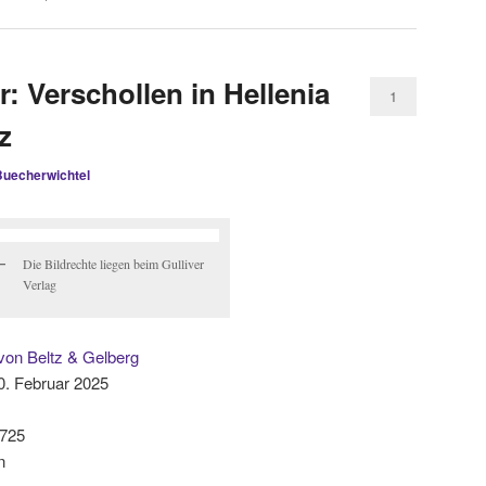
: Verschollen in Hellenia
1
z
Buecherwichtel
Die Bildrechte liegen beim Gulliver
Verlag
 von Beltz & Gelberg
0. Februar 2025
725
n