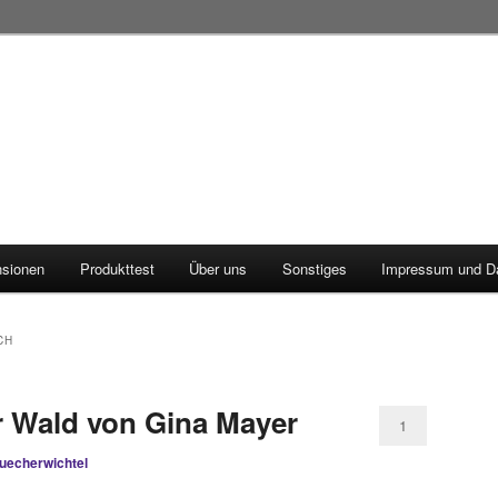
sionen
Produkttest
Über uns
Sonstiges
Impressum und D
CH
r Wald von Gina Mayer
1
uecherwichtel