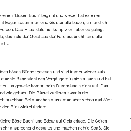
leinen “Bösen Buch” beginnt und wieder hat es einen
 mit Edgar zusammen eine Geisterfalle bauen, um endlich
erden. Das Ritual dafür ist kompliziert, aber es gelingt!
e, doch als der Geist aus der Falle ausbricht, sind alle
innt…
einen bösen Bücher gelesen und sind immer wieder aufs
ile achte Band steht den Vorgängern in nichts nach und hat
eitet. Langeweile kommt beim Durchrätseln nicht auf. Das
d wie gehabt. Die Rätsel variieren zwar in der
noch machbar. Bei manchen muss man aber schon mal öfter
h den Blickwinkel ändern.
Kleine Böse Buch” und Edgar auf Geisterjagd. Die Seiten
hr ansprechend gestaltet und machen richtig Spaß. Sie