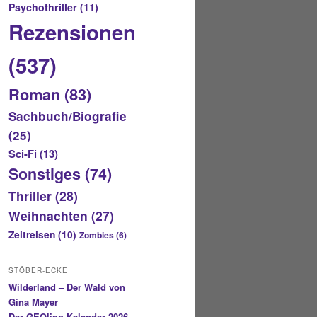
Psychothriller
(11)
Rezensionen
(537)
Roman
(83)
Sachbuch/Biografie
(25)
Sci-Fi
(13)
Sonstiges
(74)
Thriller
(28)
Weihnachten
(27)
Zeitreisen
(10)
Zombies
(6)
STÖBER-ECKE
Wilderland – Der Wald von
Gina Mayer
Der GEOlino-Kalender 2026 –