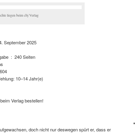
chte liegen beim cbj Verlag
4. September 2025
Seitenzahl der Print-Ausgabe ‏ : ‎
240 Seiten
ns
604
hlung: 10–14 Jahr(e)
 beim Verlag bestellen!
aufgewachsen, doch nicht nur deswegen spürt er, dass er