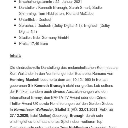
Erscheinungstermin :
22. Januar 2021
Darsteller :
Kenneth Branagh, Sarah Smart, Sadie
Shimming, Tom Hiddleston, Richard McCabe
Untertitel: :
Deutsch
Sprache, :
Deutsch (Dolby Digital 5.1), Englisch (Dolby
Digital 5.1)
Studio :
Edel Germany GmbH
Preis: 17,49 Euro
Inhalt:
Die eindrucksvolle Darstellung des melancholischen Kommissars
Kurt Wallander in den Verfilmungen der Bestseller-Romane von
Henning Mankell
bescherte dem am 10.12.1960 in Belfast
geborenen
Sir
Kenneth Branagh
nicht nur großes Lob seitens
der Kritiker, sondern auch diverse Auszeichnungen wie den
International Emmy, den BAFTA-TV-Award oder den Crime
Thriller-Award UK sowie Nominierungen bei den Golden Globes.
In
Kommissar Wallander
,
Staffel 2
(VÖ:
22.01.2021
; VoD: ab
27.12.2020
; Edel Motion) überzeugt
Branagh
durch sein
eindringliches und nuanciertes Spiel neben weiteren Top-
Darstellern wie unter anderem
Tom Hiddleston
(
Avengers
,
Thor
,