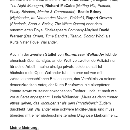
The Night Manager
),
Richard McCabe
(
Notting Hill
,
Poldark
,
Peaky Blinders
,
Master & Commander
),
Beatie Edney
(
Highlander
,
Im Namen des Vaters
,
Poldark)
,
Rupert Graves
(
Sherlock, Scott & Bailey, The White Queen
) oder dem
renommierten Royal Shakespeare Company-Mitglied
David
Warner
(
Das Omen
,
Time Bandits
,
Titanic
,
Doctor Who
) als
Kurts Vater Povel Wallander.
Auch in der
zweiten Staffel
von
Kommissar Wallander
lebt der
chronisch übernächtigte, an der Welt verzweifelnde Polizist nur
für seine Arbeit – seine einzige private Leidenschaft ist
höchstens die Oper. Wallander tut sich eher schwer mit
zwischenmenschlichen Beziehungen, das Verhältnis zu seinem
demenzkranken Vater, der Kurts Berufswahl nie akzeptieren
konnte sowie zu seiner erwachsenen Tochter Linda ist nach wie
vor äußerst angespannt. Linda Wallander:
„Muss es denn immer
etwas geben, das wichtiger ist als dein Privatleben?“
Zudem
durchlebt Kurt Wallander eine schwere Midlife-Crisis und muss
überdies mit einer niederschmetternden Diagnose klarkommen…
Meine Meinung: