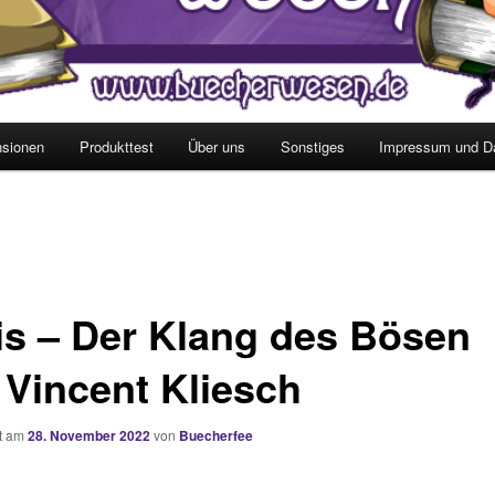
sionen
Produkttest
Über uns
Sonstiges
Impressum und D
is – Der Klang des Bösen
 Vincent Kliesch
ht am
28. November 2022
von
Buecherfee