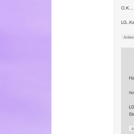
O.K…….
LG..Ka
Antwo
Ha
nu
LG
Ste
A