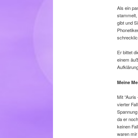
Als ein pa
stammelt, 
gibt und S
Phonetiker
schreckli
Er bittet 
einem äuße
Aufklärung
Meine Me
Mit “Auris
vierter Fa
Spannung w
da er noch
keinen Fal
waren mir 