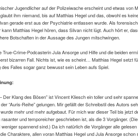
nischer Jugendlicher auf der Polizeiwache erscheint und etwas von 
glaubt ihm niemand, bis auf Matthias Hegel und das, obwohl es kein
ilvan gerade erst aus der Psychiatrie entlassen wurde. Als forensisch
 kann Matthias Hegel hören, dass Silvan nicht lügt. Auch hört er, das
chere Botschaften in der Aussage des Jungen mitschwingen.
die True-Crime-Podcasterin Jula Ansorge und Hilfe und die beiden ermit
rst bizarren Fall. Nichts ist, wie es scheint… Matthias Hegel setzt fü
 des Falles sogar ganz bewusst sein Leben aufs Spiel.
inung:
 – Der Klang des Bösen” ist Vincent Kliesch ein toller und sehr spann
ll der “Auris-Reihe” gelungen. Mir gefällt der Schreibstil des Autors seh
urde mehr und mehr aufgebaut. Für mich war dieser Teil bis jetzt de
 rasanter und temporeicher geschrieben ist, als die 3 Vorgänger. (Die
l weniger spannend sind.) Da ich natürlich die Vorgänger alle gelesen
die Charaktere, allen voran Matthias Hegel und Jula Ansorge schon 