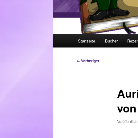
Hauptmenü
Startseite
Bücher
Rezen
Beitragsnavigation
←
Vorheriger
Aur
von
Veröffentlic