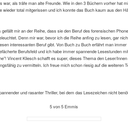
Es war, als träfe man alte Freunde. Wie in den 3 Büchern vorher hat m
e wieder total mitgerissen und ich konnte das Buch kaum aus den H
gefällt mir an der Reihe, dass sie den Beruf des forensischen Phone
leuchtet. Denn mir war, bevor ich die Reihe anfing zu lesen, gar nicht
iesen interessanten Beruf gibt. Von Buch zu Buch erfährt man immer
gefächerte Berufsfeld und ich habe immer spannende Lesestunden mit
he”! Vincent Kliesch schafft es super, dieses Thema den Leser/Innen
ngsfähig zu vermitteln. Ich freue mich schon riesig auf die weiteren Te
pannender und rasanter Thriller, bei dem das Lesezeichen nicht benöti
5 von 5 Emmis