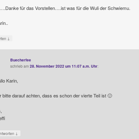
Danke für das Vorstellen….ist was für die Wuli der Schwiemu.
rin..
↓
rten
Buecherfee
schrieb
am
28. November 2022 um 11:07 a.m. Uhr
:
llo Karin,
r bitte darauf achten, dass es schon der vierte Teil ist 🙂
,
ffi
↓
ntworten