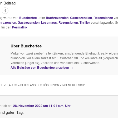
en Beitrag
rag wurde von
Buecherfee
unter
Buchrezension
,
Gastrezension
,
Rezensionen
ver
hrezension
,
Gastrezension
,
Lesemaus
,
Rezensionen
,
Thriller
verschlagwortet. S
 für den
Permalink
.
Über Buecherfee
Mutter von zwei zauberhaften Zicken, anstrengende Ehefrau, kreativ, eigens
humorvoll (vor allem sarkastisch!), zwischen 30 und 40 Jahre alt (körperlich
Verhalten jünger :D), Zockerin und vor allem ein Bücherwesen.
Alle Beiträge von Buecherfee anzeigen
→
E ZU „
AURIS – DER KLANG DES BÖSEN VON VINCENT KLIESCH
“
hrieb
am
28. November 2022 um 11:01 a.m. Uhr
:
und guten Tag,