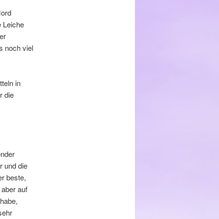
Mord
e Leiche
er
s noch viel
teln in
r die
ender
r und die
r beste,
 aber auf
 habe,
sehr