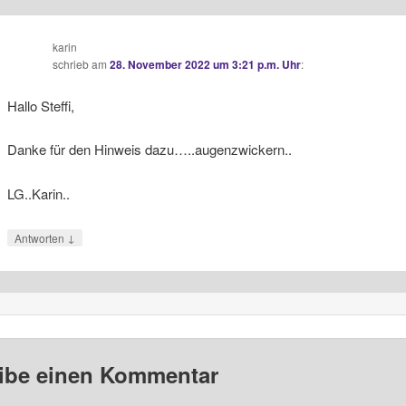
karin
schrieb
am
28. November 2022 um 3:21 p.m. Uhr
:
Hallo Steffi,
Danke für den Hinweis dazu…..augenzwickern..
LG..Karin..
↓
Antworten
ibe einen Kommentar