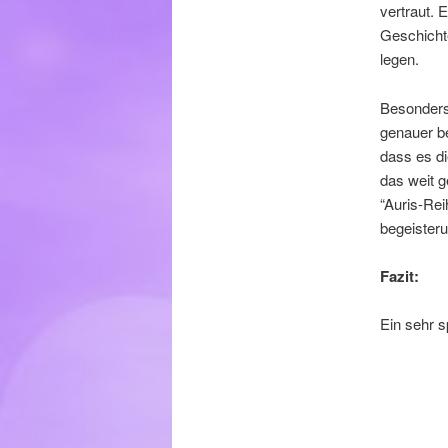
vertraut. 
Geschicht
legen.
Besonders 
genauer be
dass es d
das weit 
“Auris-Rei
begeisteru
Fazit:
Ein sehr s