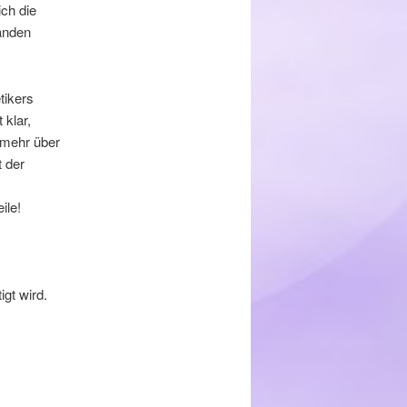
ich die
änden
tikers
 klar,
 mehr über
 der
ile!
gt wird.