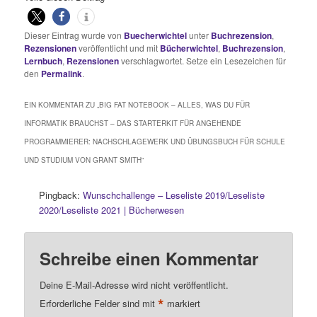
Dieser Eintrag wurde von
Buecherwichtel
unter
Buchrezension
,
Rezensionen
veröffentlicht und mit
Bücherwichtel
,
Buchrezension
,
Lernbuch
,
Rezensionen
verschlagwortet. Setze ein Lesezeichen für
den
Permalink
.
EIN KOMMENTAR ZU „
BIG FAT NOTEBOOK – ALLES, WAS DU FÜR
INFORMATIK BRAUCHST – DAS STARTERKIT FÜR ANGEHENDE
PROGRAMMIERER: NACHSCHLAGEWERK UND ÜBUNGSBUCH FÜR SCHULE
UND STUDIUM VON GRANT SMITH
“
Pingback:
Wunschchallenge – Leseliste 2019/Leseliste
2020/Leseliste 2021 | Bücherwesen
Schreibe einen Kommentar
Deine E-Mail-Adresse wird nicht veröffentlicht.
*
Erforderliche Felder sind mit
markiert