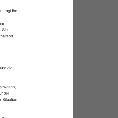
ftragt ihn
 im
. Sie
altsort,
und die
h gewesen,
uf der
 Situation