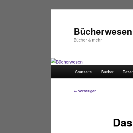
Zum
primären
Inhalt
Bücherwesen
springen
Bücher & mehr
Hauptmenü
Startseite
Bücher
Rezen
Beitragsnavigation
←
Vorheriger
Das