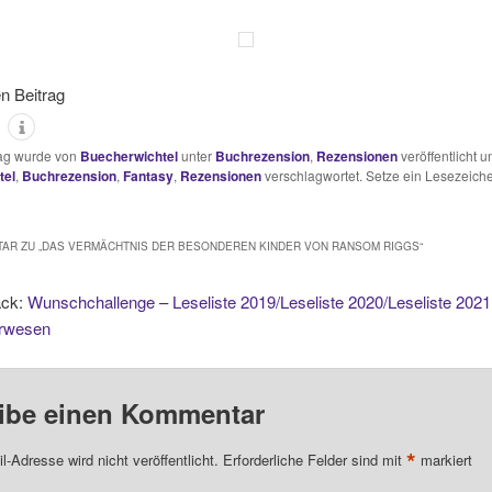
en Beitrag
rag wurde von
Buecherwichtel
unter
Buchrezension
,
Rezensionen
veröffentlicht u
tel
,
Buchrezension
,
Fantasy
,
Rezensionen
verschlagwortet. Setze ein Lesezeiche
AR ZU „
DAS VERMÄCHTNIS DER BESONDEREN KINDER VON RANSOM RIGGS
“
ack:
Wunschchallenge – Leseliste 2019/Leseliste 2020/Leseliste 2021
rwesen
ibe einen Kommentar
*
l-Adresse wird nicht veröffentlicht.
Erforderliche Felder sind mit
markiert