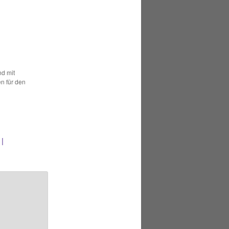
nd mit
n für den
 |