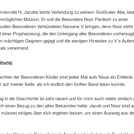
nisvolle H, Jacobs letzte Verbindung zu seinem Großvater Abe, beau
unmöglichen Mission. Er soll die Besondere Noor Pardesh zu einer
vollen Besonderen Verbündeten Namens V bringen, denn Noor steht
t einer Prophezeiung, die den Untergang aller Besonderen vorhersagt
n mächtigen Gegnern gejagt und die wenigen Hinweise zu V´s Aufenth
als verwirrend.
inung:
chten der Besonderen Kinder sind jedes Mal aufs Neue ein Erlebnis 
 auf meiner Seite, als ich endlich den fünften Band lesen konnte.
eg in die Geschichte ist sehr rasant und für mich auch relativ einfac
ich einen Bezug zu den alten Bekannten hatte. Jacob und Noor sind a
d müssen einiges über sich ergehen lassen, um einen Ausweg aus der