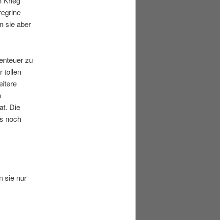
n Krieg
regrine
n sie aber
enteuer zu
 tollen
eitere
n
at. Die
es noch
 sie nur