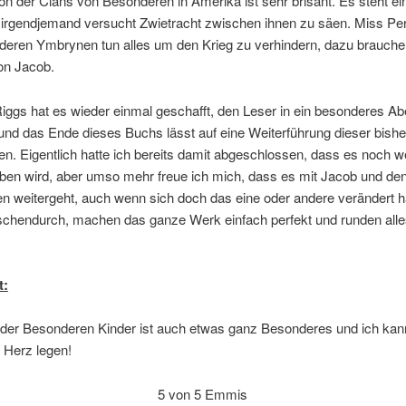
ion der Clans von Besonderen in Amerika ist sehr brisant. Es steht ei
 irgendjemand versucht Zwietracht zwischen ihnen zu säen. Miss Pe
deren Ymbrynen tun alles um den Krieg zu verhindern, dazu brauche
von Jacob.
ggs hat es wieder einmal geschafft, den Leser in ein besonderes Ab
und das Ende dieses Buchs lässt auf eine Weiterführung dieser bisher
en. Eigentlich hatte ich bereits damit abgeschlossen, dass es noch w
ben wird, aber umso mehr freue ich mich, dass es mit Jacob und de
 weitergeht, auch wenn sich doch das eine oder andere verändert h
schendurch, machen das ganze Werk einfach perfekt und runden all
t:
 der Besonderen Kinder ist auch etwas ganz Besonderes und ich kann
 Herz legen!
5 von 5 Emmis