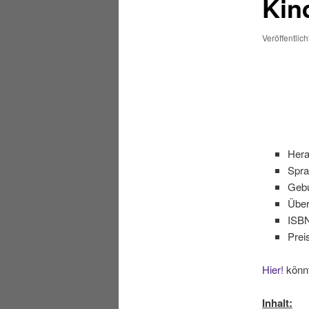
Kin
Veröffentlic
Hera
Spra
Geb
Über
ISBN
Prei
Hier!
könnt
Inhalt: