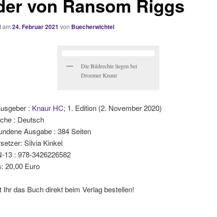
der von Ransom Riggs
ht am
24. Februar 2021
von
Buecherwichtel
Die Bildrechte liegen bei
Droemer Knaur
usgeber :
Knaur HC
; 1. Edition (2. November 2020)
che :
Deutsch
undene Ausgabe :
384 Seiten
setzer: Silvia Kinkel
-13 :
978-3426226582
s: 20,00 Euro
 Ihr das Buch direkt beim Verlag bestellen!