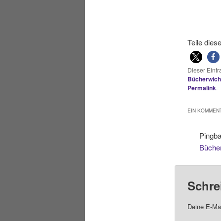
Teile dies
Dieser Eint
Bücherwich
Permalink
.
EIN KOMMENT
Pingb
Büche
Schre
Deine E-Mai