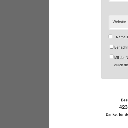
Website
Name, E
Benachri
Mit der 
durch di
Bes
423
Danke, für 