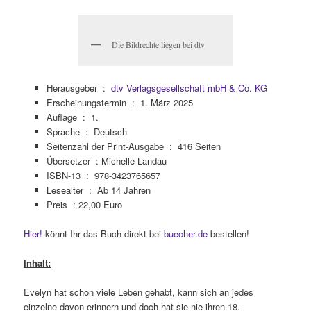
Die Bildrechte liegen bei dtv
Herausgeber ‏ : ‎
dtv Verlagsgesellschaft mbH & Co. KG
Erscheinungstermin ‏ : ‎
1. März 2025
Auflage ‏ : ‎
1.
Sprache ‏ : ‎
Deutsch
Seitenzahl der Print-Ausgabe ‏ : ‎
416 Seiten
Übersetzer : Michelle Landau
ISBN-13 ‏ : ‎
978-3423765657
Lesealter ‏ : ‎
Ab 14 Jahren
Preis : 22,00 Euro
Hier!
könnt Ihr das Buch direkt bei
buecher.de
bestellen!
Inhalt:
Evelyn hat schon viele Leben gehabt, kann sich an jedes
einzelne davon erinnern und doch hat sie nie ihren 18.