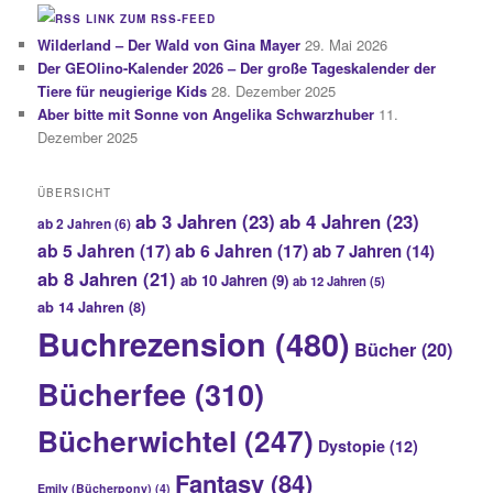
LINK ZUM RSS-FEED
Wilderland – Der Wald von Gina Mayer
29. Mai 2026
Der GEOlino-Kalender 2026 – Der große Tageskalender der
Tiere für neugierige Kids
28. Dezember 2025
Aber bitte mit Sonne von Angelika Schwarzhuber
11.
Dezember 2025
ÜBERSICHT
ab 3 Jahren
(23)
ab 4 Jahren
(23)
ab 2 Jahren
(6)
ab 5 Jahren
(17)
ab 6 Jahren
(17)
ab 7 Jahren
(14)
ab 8 Jahren
(21)
ab 10 Jahren
(9)
ab 12 Jahren
(5)
ab 14 Jahren
(8)
Buchrezension
(480)
Bücher
(20)
Bücherfee
(310)
Bücherwichtel
(247)
Dystopie
(12)
Fantasy
(84)
Emily (Bücherpony)
(4)