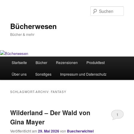
Zum
Zum
primären
sekundären
Such
Inhalt
Inhalt
springen
springen
Bücherwesen
Bücher & mehr
Hauptmenü
Startseite
Bücher
Rezensionen
Produkttest
Über uns
Sonstiges
Impressum und Datenschutz
SCHLAGWORT-ARCHIV:
FANTASY
Wilderland – Der Wald von
1
Gina Mayer
Veröffentlicht am
29. Mai 2026
von
Buecherwichtel