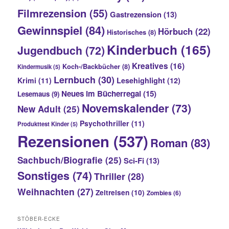
Filmrezension
(55)
Gastrezension
(13)
Gewinnspiel
(84)
Hörbuch
(22)
Historisches
(8)
Kinderbuch
(165)
Jugendbuch
(72)
Kreatives
(16)
Koch-/Backbücher
(8)
Kindermusik
(5)
Lernbuch
(30)
Krimi
(11)
Lesehighlight
(12)
Neues im Bücherregal
(15)
Lesemaus
(9)
Novemskalender
(73)
New Adult
(25)
Psychothriller
(11)
Produkttest Kinder
(5)
Rezensionen
(537)
Roman
(83)
Sachbuch/Biografie
(25)
Sci-Fi
(13)
Sonstiges
(74)
Thriller
(28)
Weihnachten
(27)
Zeitreisen
(10)
Zombies
(6)
STÖBER-ECKE