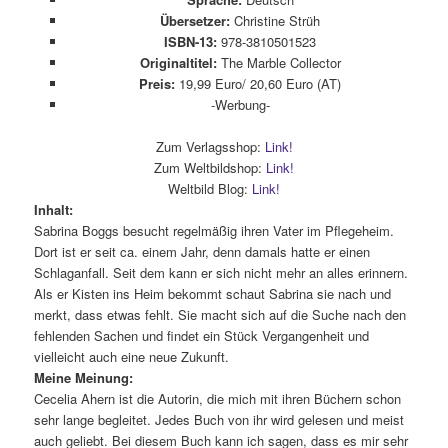
Übersetzer:
Christine Strüh
ISBN-13:
978-3810501523
Originaltitel:
The Marble Collector
Preis:
19,99 Euro/ 20,60 Euro (AT)
-Werbung-
Zum Verlagsshop:
Link!
Zum Weltbildshop:
Link!
Weltbild Blog:
Link!
Inhalt:
Sabrina Boggs besucht regelmäßig ihren Vater im Pflegeheim.
Dort ist er seit ca. einem Jahr, denn damals hatte er einen
Schlaganfall. Seit dem kann er sich nicht mehr an alles erinnern.
Als er Kisten ins Heim bekommt schaut Sabrina sie nach und
merkt, dass etwas fehlt. Sie macht sich auf die Suche nach den
fehlenden Sachen und findet ein Stück Vergangenheit und
vielleicht auch eine neue Zukunft.
Meine Meinung:
Cecelia Ahern ist die Autorin, die mich mit ihren Büchern schon
sehr lange begleitet. Jedes Buch von ihr wird gelesen und meist
auch geliebt. Bei diesem Buch kann ich sagen, dass es mir sehr