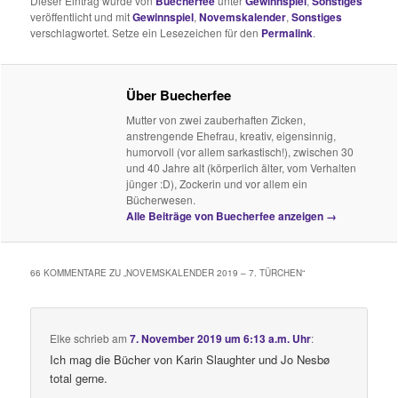
Dieser Eintrag wurde von
Buecherfee
unter
Gewinnspiel
,
Sonstiges
veröffentlicht und mit
Gewinnspiel
,
Novemskalender
,
Sonstiges
verschlagwortet. Setze ein Lesezeichen für den
Permalink
.
Über Buecherfee
Mutter von zwei zauberhaften Zicken,
anstrengende Ehefrau, kreativ, eigensinnig,
humorvoll (vor allem sarkastisch!), zwischen 30
und 40 Jahre alt (körperlich älter, vom Verhalten
jünger :D), Zockerin und vor allem ein
Bücherwesen.
Alle Beiträge von Buecherfee anzeigen
→
66 KOMMENTARE ZU „
NOVEMSKALENDER 2019 – 7. TÜRCHEN
“
Elke
schrieb
am
7. November 2019 um 6:13 a.m. Uhr
:
Ich mag die Bücher von Karin Slaughter und Jo Nesbø
total gerne.