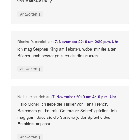
von Matthew Reilly
↓
Antworten
Bianka D.
schrieb
am
7. November 2019 um 2:20 p.m. Uhr
:
ich mag Stephen KIng am liebsten, wobei mir die alten
Bücher noch besser gefallen als die neueren
↓
Antworten
Nathalie
schrieb
am
7. November 2019 um 4:10 p.m. Uhr
:
Hallo Mone! Ich liebe die Thriller von Tana French.
Besonders gut hat mir “Gefrorener Schrei” gefallen. Ich
mag gern, dass sie die Sprache je der Sprache des
Erzählers anpasst.
↓
Antworten