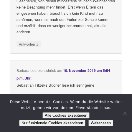
Geschenke, von denen mindestens 15 nach Weihnachten
keine Beachtung mehr findet. Erst wenn Eltern das
eingesehen haben, braucht sich kein Kind mehr zu
schämen, wenn es nach den Ferien zur Schule kommt
und erzählt, dass es weniger bekommen hat, als alle
anderen.
↓
Antworten
Barbara Loertzer
schrieb
am
10. November 2019 um 5:54
p.m. Uhr
:
Sebastian Fitzeks Bücher lese ich sehr gerne
↓
Antworten
Diese Website benutzt Cookies. Wenn du die Website weiter
nutzt, gehen wir von deinem Einverständnis aus.
Alle Cookies akzeptieren
Nur funktionale Cookies akzeptieren
Weiterlesen
*HH*
schrieb
am
11. November 2019 um 9:10 a.m. Uhr
:
Ich mag Åsa Larsson….. 🙂