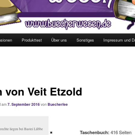
sionen
Produkttest
Über uns
Sonstiges
Impressum und D
n von Veit Etzold
ht am
7. September 2016
von
Buecherfee
rechte liegen bei Bastei Lübbe
Taschenbuch:
416 Seiten