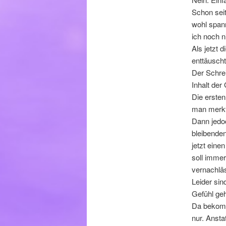
Schon seit
wohl spann
ich noch n
Als jetzt
enttäuscht
Der Schrei
Inhalt der
Die erste
man merkt 
Dann jedoc
bleibenden
jetzt eine
soll immer
vernachläs
Leider sin
Gefühl geh
Da bekommt
nur. Ansta