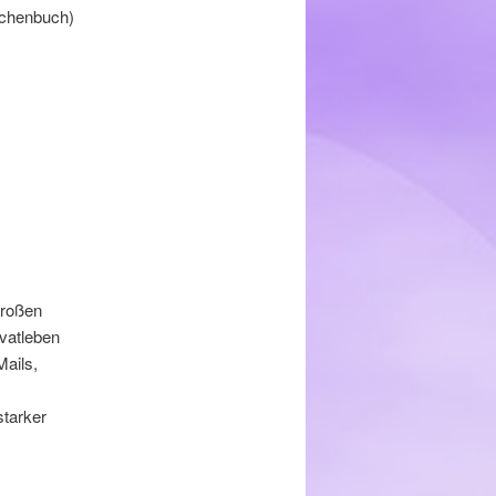
schenbuch)
großen
vatleben
Mails,
starker