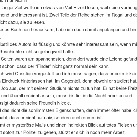
 langer Zeit wollte ich etwas von Veit Etzold lesen, weil seine vorheri
end und interessant ist. Zwei Teile der Reihe stehen im Regal und 
icht dazu, sie zu lesen.
 dieses Buch neu herauskam, habe ich eben damit angefangen und bin
.
bstil des Autors ist flüssig und könnte sehr interessant sein, wenn m
 Geschichte nicht so gelangweilt hätte.
n Seiten waren am spannendsten, denn dort wurde eine Leiche gefun
schon, dass der “Finder” nicht ganz normal sein kann.
h wird Christian vorgestellt und ich muss sagen, dass er bei mir kei
 Eindruck hinterlassen hat. Im Gegenteil, denn obwohl er studiert hat,
n Job aus, der mit seinem Studium nichts zu tun hat. Er hat keine Frei
 und überall erreichbar sein, muss bis tief in die Nacht arbeiten und
sigt dadurch seine Freundin Nicole.
d das nicht die schlimmsten Eigenschaften, denn immer öfter habe ic
abt, dass er nicht nur naiv, sondern auch dumm ist.
 er mysteriöse Mails und einen indirekten Blick auf totes Fleisch un
tt sofort zur Polizei zu gehen, stürzt er sich in noch mehr Arbeit.