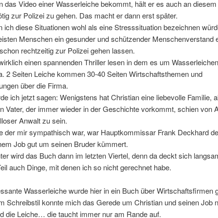
nn das Video einer Wasserleiche bekommt, hält er es auch an diesem
nötig zur Polizei zu gehen. Das macht er dann erst später.
ich diese Situationen wohl als eine Stresssituation bezeichnen wür
eisten Menschen ein gesunder und schützender Menschenverstand e
schon rechtzeitig zur Polizei gehen lassen.
 wirklich einen spannenden Thriller lesen in dem es um Wasserleichen
ca. 2 Seiten Leiche kommen 30-40 Seiten Wirtschaftsthemen und
ungen über die Firma.
e ich jetzt sagen: Wenigstens hat Christian eine liebevolle Familie, 
in Vater, der immer wieder in der Geschichte vorkommt, schien von 
lloser Anwalt zu sein.
ge der mir sympathisch war, war Hauptkommissar Frank Deckhard de
nem Job gut um seinen Bruder kümmert.
ter wird das Buch dann im letzten Viertel, denn da deckt sich langsam
il auch Dinge, mit denen ich so nicht gerechnet habe.
essante Wasserleiche wurde hier in ein Buch über Wirtschaftsfirmen 
m Schreibstil konnte mich das Gerede um Christian und seinen Job n
d die Leiche… die taucht immer nur am Rande auf.