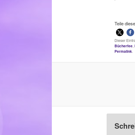
Teile dies
Dieser Eint
Bücherfee
,
Permalink
.
Schre