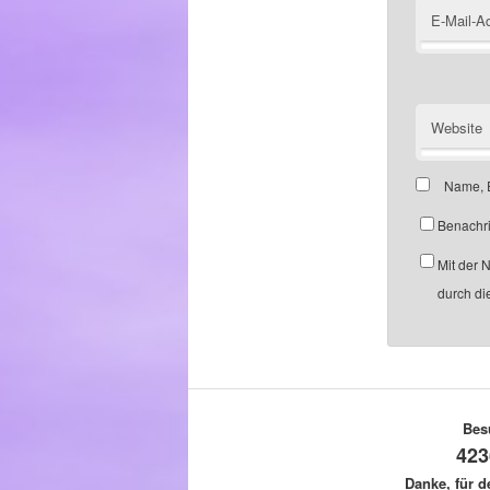
E-Mail-A
Website
Name, E
Benachri
Mit der 
durch di
Bes
423
Danke, für 