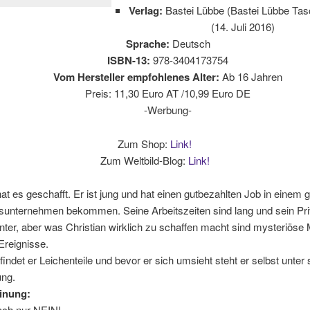
Verlag:
Bastei Lübbe (Bastei Lübbe Ta
(14. Juli 2016)
Sprache:
Deutsch
ISBN-13:
978-3404173754
Vom Hersteller empfohlenes Alter:
Ab 16 Jahren
Preis: 11,30 Euro AT /10,99 Euro DE
-Werbung-
Zum Shop:
Link!
Zum Weltbild-Blog:
Link!
hat es geschafft. Er ist jung und hat einen gutbezahlten Job in einem 
tsunternehmen bekommen. Seine Arbeitszeiten sind lang und sein Pri
unter, aber was Christian wirklich zu schaffen macht sind mysteriöse 
reignisse.
findet er Leichenteile und bevor er sich umsieht steht er selbst unter 
ng.
inung:
ach nur NEIN!