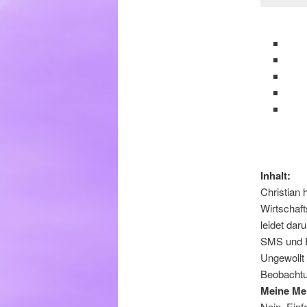
Inhalt:
Christian 
Wirtschaf
leidet dar
SMS und E
Ungewollt 
Beobachtu
Meine Me
Nein. Einf