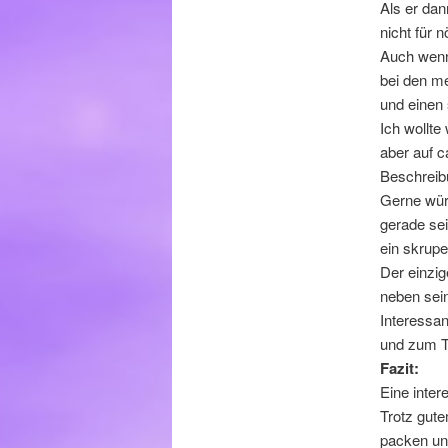
Als er da
nicht für 
Auch wenn 
bei den m
und einen 
Ich wollte
aber auf 
Beschreib
Gerne würd
gerade se
ein skrupe
Der einzi
neben sei
Interessan
und zum Te
Fazit:
Eine inter
Trotz gute
packen un