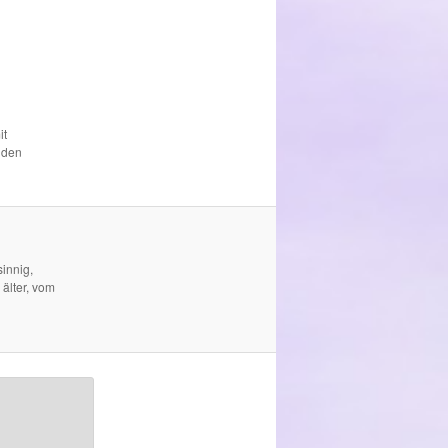
it
 den
innig,
 älter, vom