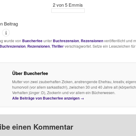
2 von 5 Emmis
en Beitrag
rag wurde von
Buecherfee
unter
Buchrezension
,
Rezensionen
veröffentlicht und m
Buchrezension
,
Rezensionen
,
Thriller
verschlagwortet. Setze ein Lesezeichen für
Über Buecherfee
Mutter von zwei zauberhaften Zicken, anstrengende Ehefrau, kreativ, eigens
humorvoll (vor allem sarkastisch!), zwischen 30 und 40 Jahre alt (körperlich
Verhalten jünger :D), Zockerin und vor allem ein Bücherwesen.
Alle Beiträge von Buecherfee anzeigen
→
ibe einen Kommentar