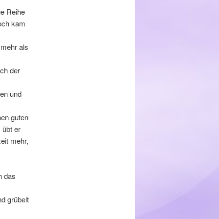
ge Reihe
doch kam
 mehr als
ich der
den und
nen guten
 übt er
zeit mehr,
h das
d grübelt