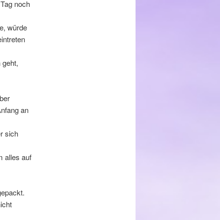
 Tag noch
de, würde
intreten
 geht,
aber
Anfang an
r sich
 alles auf
gepackt.
icht