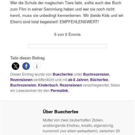
Wer die Schule der magischen Tiere liebt, sollte auch das Buch
zum Film in seiner Sammlung haben und wer sie noch nicht
kennt, muss sie unbedingt kennenlernen. Wir (beide Kids und wir
Eltern) sind total begeistert! EMPFEHLENSWERT!
5 von 5 Emmis
Teile diesen Beitrag
Dieser Eintrag wurde von
Buecherfee
unter
Buchrezension
,
Rezensionen
veröffentlicht und mit
ab 8 Jahren
,
Bücherfee
,
Buchrezension
,
Kinderbuch
,
Rezensionen
verschlagwortet. Setze
ein Lesezeichen für den
Permalink
.
Über Buecherfee
Mutter von zwei zauberhaften Zicken,
anstrengende Ehefrau, kreativ, eigensinnig,
humorvoll (vor allem sarkastisch!), zwischen 30