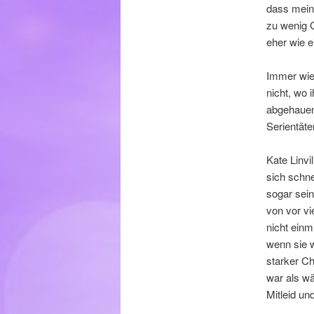
dass meine
zu wenig G
eher wie e
Immer wied
nicht, wo 
abgehauen 
Serientäte
Kate Linvi
sich schne
sogar sein
von vor vi
nicht einm
wenn sie w
starker C
war als w
Mitleid un