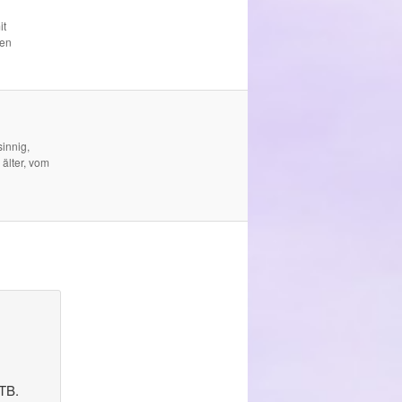
it
den
innig,
 älter, vom
 TB.