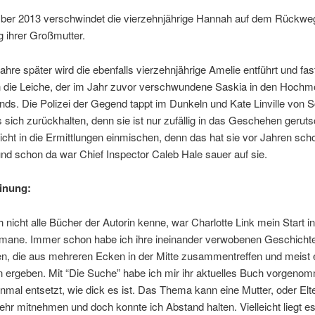
er 2013 verschwindet die vierzehnjährige Hannah auf dem Rückw
 ihrer Großmutter.
Jahre später wird die ebenfalls vierzehnjährige Amelie entführt und fast
n die Leiche, der im Jahr zuvor verschwundene Saskia in den Hochm
ds. Die Polizei der Gegend tappt im Dunkeln und Kate Linville von S
sich zurückhalten, denn sie ist nur zufällig in das Geschehen geruts
nicht in die Ermittlungen einmischen, denn das hat sie vor Jahren sch
d schon da war Chief Inspector Caleb Hale sauer auf sie.
inung:
 nicht alle Bücher der Autorin kenne, war Charlotte Link mein Start in
omane. Immer schon habe ich ihre ineinander verwobenen Geschichten
n, die aus mehreren Ecken in der Mitte zusammentreffen und meist 
nn ergeben. Mit “Die Suche” habe ich mir ihr aktuelles Buch vorgen
inmal entsetzt, wie dick es ist. Das Thema kann eine Mutter, oder Elt
sehr mitnehmen und doch konnte ich Abstand halten. Vielleicht liegt e