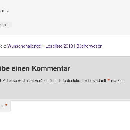
arin…
↓
rten
ack:
Wunschchallenge – Leseliste 2018 | Bücherwesen
ibe einen Kommentar
*
l-Adresse wird nicht veröffentlicht.
Erforderliche Felder sind mit
markiert
*
ar