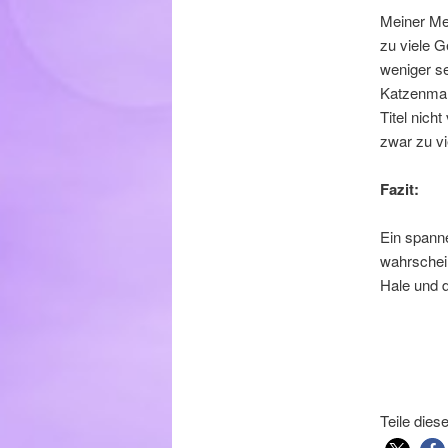
Meiner Me
zu viele G
weniger se
Katzenman
Titel nich
zwar zu vi
Fazit:
Ein spanne
wahrschein
Hale und d
Teile dies