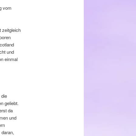
eg vom
 zeitgleich
ooren
cotland
cht und
on einmal
 die
 geliebt.
erst da
ommen und
ern
s daran,