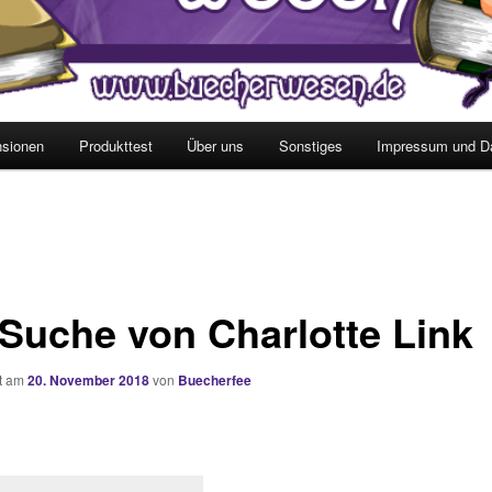
sionen
Produkttest
Über uns
Sonstiges
Impressum und D
 Suche von Charlotte Link
ht am
20. November 2018
von
Buecherfee