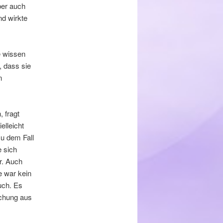
ber auch
nd wirkte
e wissen
, dass sie
n
, fragt
elleicht
zu dem Fall
e sich
hr. Auch
e war kein
uch. Es
schung aus