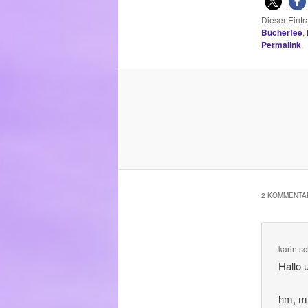
Dieser Eint
Bücherfee
,
Permalink
.
2 KOMMENTAR
karin
sc
Hallo 
hm, mi