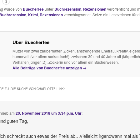
rag wurde von
Buecherfee
unter
Buchrezension
,
Rezensionen
veröffentlicht und m
Buchrezension
,
Krimi
,
Rezensionen
verschlagwortet. Setze ein Lesezeichen für 
Über Buecherfee
Mutter von zwei zauberhaften Zicken, anstrengende Ehefrau, kreativ, eigens
humorvoll (vor allem sarkastisch!), zwischen 30 und 40 Jahre alt (körperlich
Verhalten jünger :D), Zockerin und vor allem ein Bücherwesen.
Alle Beiträge von Buecherfee anzeigen
→
E ZU „
DIE SUCHE VON CHARLOTTE LINK
“
hrieb
am
20. November 2018 um 3:34 p.m. Uhr
:
und guten Tag,
ch schreckt auch etwas der Preis ab…vielleicht irgendwann mal als