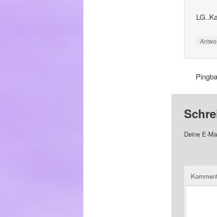
LG..K
Antwo
Pingb
Schre
Deine E-Mai
Komment