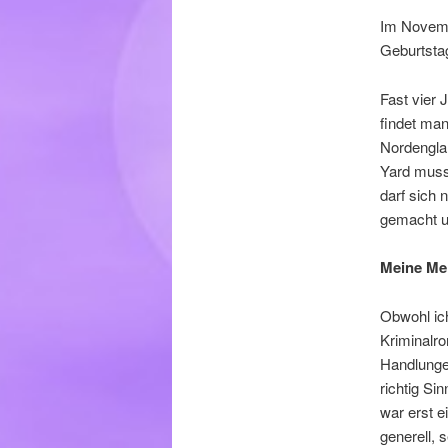
Im Novemb
Geburtstag
Fast vier 
findet ma
Nordenglan
Yard muss 
darf sich 
gemacht un
Meine Me
Obwohl ich
Kriminalr
Handlunge
richtig Si
war erst e
generell, 