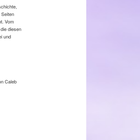
chichte,
 Seiten
nt. Vom
die diesen
ei und
on Caleb