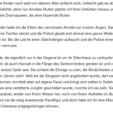
 Kinder noch weit von diesem Alter entfernt sind, vielleicht gab es a
efühle, denn nur Amelies Mutter platzte mit ihren Gefühlen heraus u
ine Dramaqueen, als eine trauernde Mutter.
er hatte ich die Eltern der vermissten Amelie vor meinen Augen. Si
ihre Tochter steckt und die Polizei glaubt erst einmal eine ganze Weile
ist. Bis die Leiche einer Gleichaltrigen auftaucht und die Polizei eine
r vermutet.
lle, die eigentlich nur in der Gegend ist um ihr Elternhaus zu verkaufen
ll, ob auch Hannah in die Fänge des Serienmörders geraten ist und vi
 erstes Opfer war. Sie scheint die Einzige zu sein, die Ähnlichkeiten 
er Jahren sieht. Weil sie als Sergeant nicht angefordert wurde, darf si
ischen, ermittelt aber auf eigene Faust und bringt sich selbst in Gefa
ie eine verbitterte Jungfer geschildert wurde, mochte ich sie sehr. Si
harakter, weder von ihrem Wesen her, noch von ihrem Auftreten im B
äre sie die ewig anwesende Randfigur und doch habe ich ihr eine Mi
d Interesse entgegenbringen können.