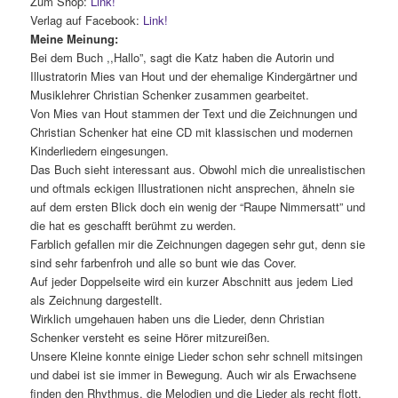
Zum Shop:
Link!
Verlag auf Facebook:
Link!
Meine Meinung:
Bei dem Buch ,,Hallo”, sagt die Katz haben die Autorin und
Illustratorin Mies van Hout und der ehemalige Kindergärtner und
Musiklehrer Christian Schenker zusammen gearbeitet.
Von Mies van Hout stammen der Text und die Zeichnungen und
Christian Schenker hat eine CD mit klassischen und modernen
Kinderliedern eingesungen.
Das Buch sieht interessant aus. Obwohl mich die unrealistischen
und oftmals eckigen Illustrationen nicht ansprechen, ähneln sie
auf dem ersten Blick doch ein wenig der “Raupe Nimmersatt” und
die hat es geschafft berühmt zu werden.
Farblich gefallen mir die Zeichnungen dagegen sehr gut, denn sie
sind sehr farbenfroh und alle so bunt wie das Cover.
Auf jeder Doppelseite wird ein kurzer Abschnitt aus jedem Lied
als Zeichnung dargestellt.
Wirklich umgehauen haben uns die Lieder, denn Christian
Schenker versteht es seine Hörer mitzureißen.
Unsere Kleine konnte einige Lieder schon sehr schnell mitsingen
und dabei ist sie immer in Bewegung. Auch wir als Erwachsene
finden den Rhythmus, die Melodien und die Lieder als recht flott.