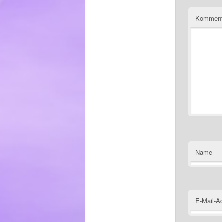
Komment
Name
E-Mail-A