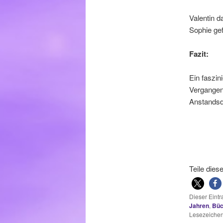
Valentin d
Sophie gef
Fazit:
Ein faszin
Vergangenh
Anstandsd
Teile dies
Dieser Eint
Jahren
,
Büc
Lesezeichen