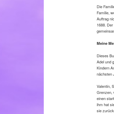
Die Famili
Familie, w
Auftrag ni
1688. Der 
gemeinsam
Meine Me
Dieses Buc
Adel und g
Kindern A
nächsten 
Valentin, 
Grenzen, v
einen star
ihm hat si
sie zurüc