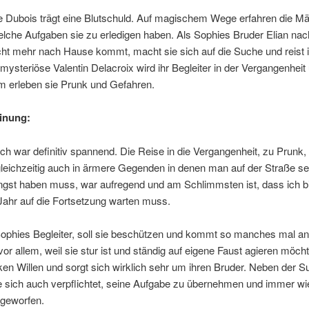
e Dubois trägt eine Blutschuld. Auf magischem Wege erfahren die M
elche Aufgaben sie zu erledigen haben. Als Sophies Bruder Elian na
cht mehr nach Hause kommt, macht sie sich auf die Suche und reist 
mysteriöse Valentin Delacroix wird ihr Begleiter in der Vergangenheit
 erleben sie Prunk und Gefahren.
inung:
h war definitiv spannend. Die Reise in die Vergangenheit, zu Prunk,
leichzeitig auch in ärmere Gegenden in denen man auf der Straße se
ngst haben muss, war aufregend und am Schlimmsten ist, dass ich 
Jahr auf die Fortsetzung warten muss.
Sophies Begleiter, soll sie beschützen und kommt so manches mal an
or allem, weil sie stur ist und ständig auf eigene Faust agieren möcht
ken Willen und sorgt sich wirklich sehr um ihren Bruder. Neben der 
e sich auch verpflichtet, seine Aufgabe zu übernehmen und immer wi
kgeworfen.