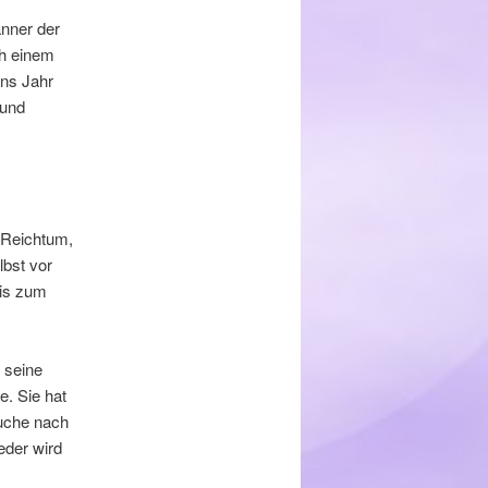
änner der
ch einem
ins Jahr
 und
 Reichtum,
lbst vor
bis zum
 seine
e. Sie hat
Suche nach
eder wird