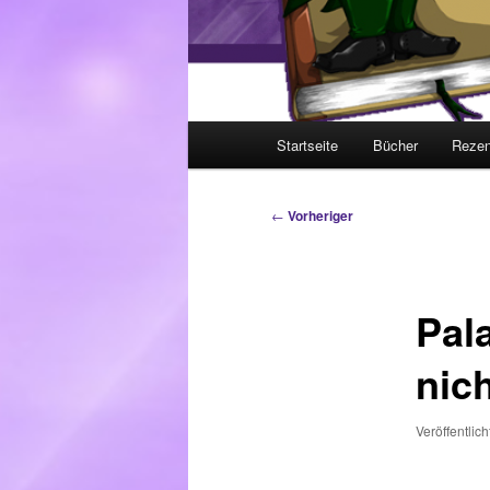
Hauptmenü
Startseite
Bücher
Rezen
Beitragsnavigation
←
Vorheriger
Pal
nic
Veröffentlic