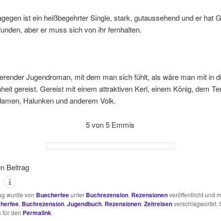
agegen ist ein heißbegehrter Single, stark, gutaussehend und er hat G
unden, aber er muss sich von ihr fernhalten.
ierender Jugendroman, mit dem man sich fühlt, als wäre man mit in d
eit gereist. Gereist mit einem attraktiven Kerl, einem König, dem Teu
amen, Halunken und anderem Volk.
5 von 5 Emmis
en Beitrag
rag wurde von
Buecherfee
unter
Buchrezension
,
Rezensionen
veröffentlicht und m
herfee
,
Buchrezension
,
Jugendbuch
,
Rezensionen
,
Zeitreisen
verschlagwortet. 
 für den
Permalink
.