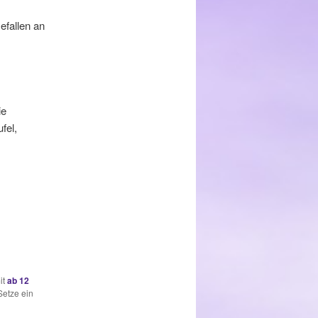
efallen an
ie
fel,
it
ab 12
Setze ein