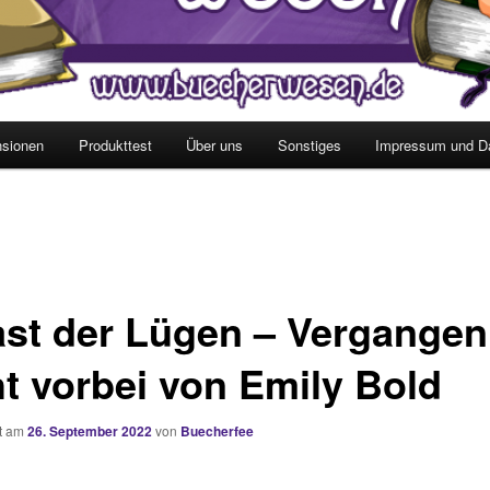
sionen
Produkttest
Über uns
Sonstiges
Impressum und D
ast der Lügen – Vergangen 
ht vorbei von Emily Bold
ht am
26. September 2022
von
Buecherfee