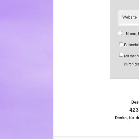
Website
Name, E
Benachri
Mit der 
durch di
Bes
423
Danke, für 