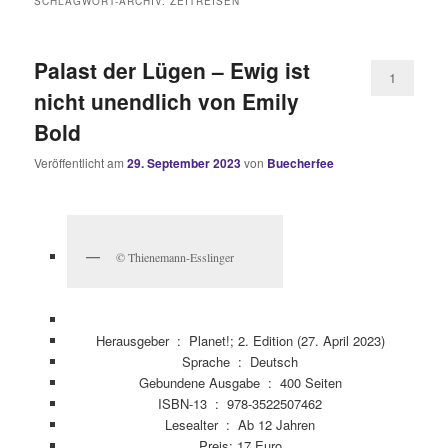
SCHLAGWORT-ARCHIV:
ZEITREISEN
Palast der Lügen – Ewig ist
1
nicht unendlich von Emily
Bold
Veröffentlicht am
29. September 2023
von
Buecherfee
© Thienemann-Esslinger
Herausgeber ‏ : ‎
Planet!; 2. Edition (27. April 2023)
Sprache ‏ : ‎
Deutsch
Gebundene Ausgabe ‏ : ‎
400 Seiten
ISBN-13 ‏ : ‎
978-3522507462
Lesealter ‏ : ‎
Ab 12 Jahren
Preis: 17 Euro