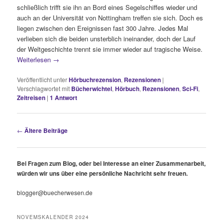
schließlich trifft sie ihn an Bord eines Segelschiffes wieder und
auch an der Universität von Nottingham treffen sie sich. Doch es
liegen zwischen den Ereignissen fast 300 Jahre. Jedes Mal
verlieben sich die beiden unsterblich ineinander, doch der Lauf
der Weltgeschichte trennt sie immer wieder auf tragische Weise.
Weiterlesen
→
Veröffentlicht unter
Hörbuchrezension
,
Rezensionen
|
Verschlagwortet mit
Bücherwichtel
,
Hörbuch
,
Rezensionen
,
Sci-Fi
,
Zeitreisen
|
1
Antwort
Beitragsnavigation
←
Ältere Beiträge
Bei Fragen zum Blog, oder bei Interesse an einer Zusammenarbeit,
würden wir uns über eine persönliche Nachricht sehr freuen.
blogger@buecherwesen.de
NOVEMSKALENDER 2024