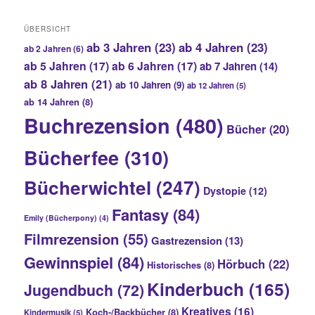
ÜBERSICHT
ab 3 Jahren
(23)
ab 4 Jahren
(23)
ab 2 Jahren
(6)
ab 5 Jahren
(17)
ab 6 Jahren
(17)
ab 7 Jahren
(14)
ab 8 Jahren
(21)
ab 10 Jahren
(9)
ab 12 Jahren
(5)
ab 14 Jahren
(8)
Buchrezension
(480)
Bücher
(20)
Bücherfee
(310)
Bücherwichtel
(247)
Dystopie
(12)
Fantasy
(84)
Emily (Bücherpony)
(4)
Filmrezension
(55)
Gastrezension
(13)
Gewinnspiel
(84)
Hörbuch
(22)
Historisches
(8)
Kinderbuch
(165)
Jugendbuch
(72)
Kreatives
(16)
Koch-/Backbücher
(8)
Kindermusik
(5)