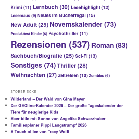
Lernbuch
(30)
Krimi
(11)
Lesehighlight
(12)
Neues im Bücherregal
(15)
Lesemaus
(9)
Novemskalender
(73)
New Adult
(25)
Psychothriller
(11)
Produkttest Kinder
(5)
Rezensionen
(537)
Roman
(83)
Sachbuch/Biografie
(25)
Sci-Fi
(13)
Sonstiges
(74)
Thriller
(28)
Weihnachten
(27)
Zeitreisen
(10)
Zombies
(6)
STÖBER-ECKE
Wilderland – Der Wald von Gina Mayer
Der GEOlino-Kalender 2026 – Der große Tageskalender der
Tiere für neugierige Kids
Aber bitte mit Sonne von Angelika Schwarzhuber
Familienplaner Pippi Langstrumpf 2026
A Touch of Ice von Tracy Wolff