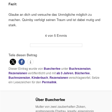
Fazit:
Glaube an dich und versuche das Unmögliche möglich zu
machen. Quimby verfolgt seinen Traum und ist dabei mutig und
stark.
4 von 5 Emmis
Teile diesen Beitrag
Dieser Eintrag wurde von
Buecherfee
unter
Buchrezension
,
Rezensionen
veröffentlicht und mit
ab 3 Jahren
,
Bücherfee
,
Buchrezension
,
Kinderbuch
,
Rezensionen
verschlagwortet. Setze
ein Lesezeichen für den
Permalink
.
Über Buecherfee
Mutter von zwei zauberhaften Zicken,
anstrengende Ehefrau, kreativ, eigensinnig,