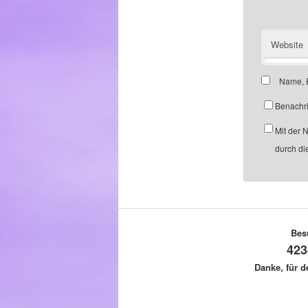
Website
Name, E
Benachri
Mit der 
durch di
Bes
423
Danke, für 