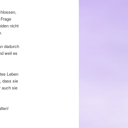
chlossen,
 Frage
iden nicht
.
man dadurch
d weil es
rtes Leben
, dass sie
r auch sie
lten!