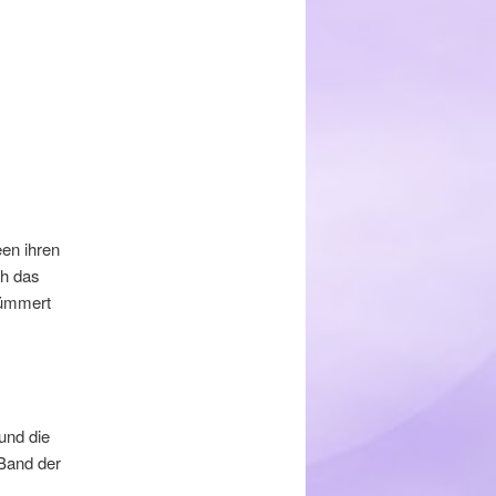
een ihren
ch das
kümmert
und die
 Band der