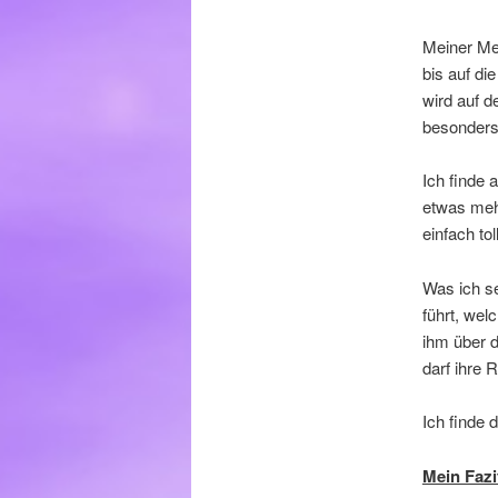
Meiner Me
bis auf di
wird auf d
besonders
Ich finde 
etwas meh
einfach to
Was ich se
führt, wel
ihm über d
darf ihre R
Ich finde 
Mein Fazi