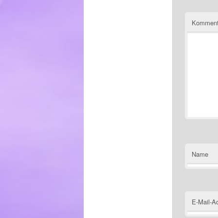
Komment
Name
E-Mail-A