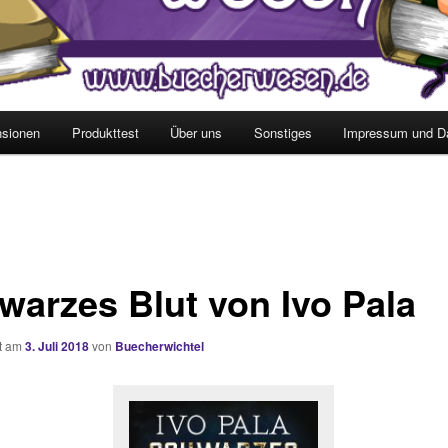
sionen
Produkttest
Über uns
Sonstiges
Impressum und D
warzes Blut von Ivo Pala
ht am
3. Juli 2018
von
Buecherwichtel