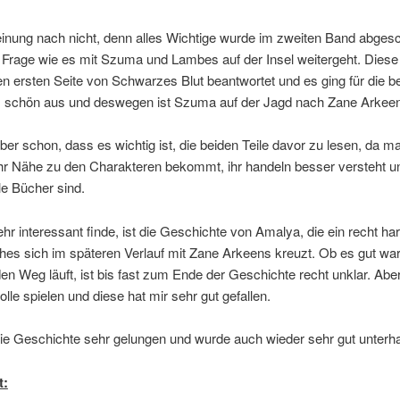
inung nach nicht, denn alles Wichtige wurde im zweiten Band abges
e Frage wie es mit Szuma und Lambes auf der Insel weitergeht. Diese
en ersten Seite von Schwarzes Blut beantwortet und es ging für die be
 schön aus und deswegen ist Szuma auf der Jagd nach Zane Arkeen
aber schon, dass es wichtig ist, die beiden Teile davor zu lesen, da 
r Nähe zu den Charakteren bekommt, ihr handeln besser versteht un
lle Bücher sind.
hr interessant finde, ist die Geschichte von Amalya, die ein recht ha
ches sich im späteren Verlauf mit Zane Arkeens kreuzt. Ob es gut war
en Weg läuft, ist bis fast zum Ende der Geschichte recht unklar. Abe
olle spielen und diese hat mir sehr gut gefallen.
die Geschichte sehr gelungen und wurde auch wieder sehr gut unterha
t: