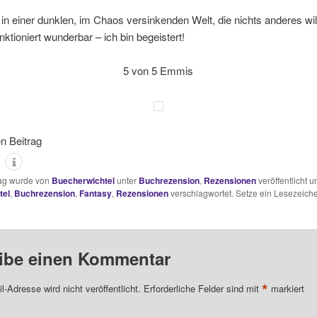
 in einer dunklen, im Chaos versinkenden Welt, die nichts anderes wil
ktioniert wunderbar – ich bin begeistert!
5 von 5 Emmis
en Beitrag
rag wurde von
Buecherwichtel
unter
Buchrezension
,
Rezensionen
veröffentlicht u
tel
,
Buchrezension
,
Fantasy
,
Rezensionen
verschlagwortet. Setze ein Lesezeiche
ibe einen Kommentar
*
l-Adresse wird nicht veröffentlicht.
Erforderliche Felder sind mit
markiert