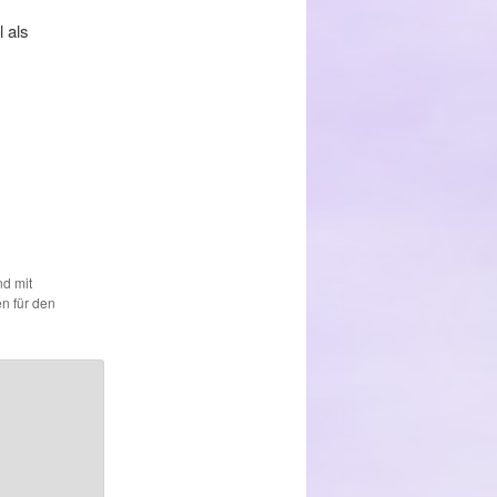
l als
nd mit
n für den