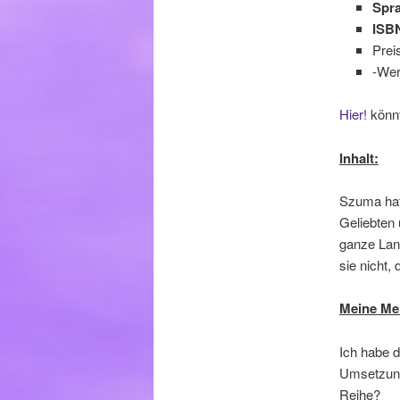
Spr
ISB
Prei
-We
Hier!
könnt
Inhalt:
Szuma hat 
Geliebten 
ganze Lan
sie nicht, 
Meine Me
Ich habe d
Umsetzung 
Reihe?