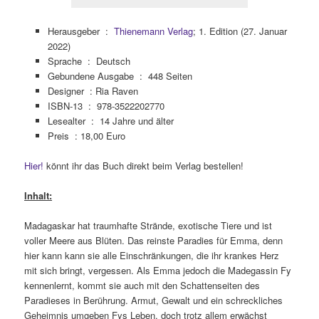
Herausgeber ‏ : ‎
Thienemann Verlag
; 1. Edition (27. Januar
2022)
Sprache ‏ : ‎
Deutsch
Gebundene Ausgabe ‏ : ‎
448 Seiten
Designer : Ria Raven
ISBN-13 ‏ : ‎
978-3522202770
Lesealter ‏ : ‎
14 Jahre und älter
Preis : 18,00 Euro
Hier!
könnt ihr das Buch direkt beim Verlag bestellen!
Inhalt:
Madagaskar hat traumhafte Strände, exotische Tiere und ist
voller Meere aus Blüten. Das reinste Paradies für Emma, denn
hier kann kann sie alle Einschränkungen, die ihr krankes Herz
mit sich bringt, vergessen. Als Emma jedoch die Madegassin Fy
kennenlernt, kommt sie auch mit den Schattenseiten des
Paradieses in Berührung. Armut, Gewalt und ein schreckliches
Geheimnis umgeben Fys Leben, doch trotz allem erwächst