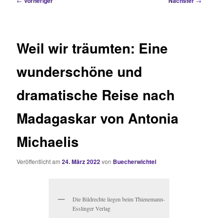
←
Vorheriger
Nächster
→
Weil wir träumten: Eine
wunderschöne und
dramatische Reise nach
Madagaskar von Antonia
Michaelis
Veröffentlicht am
24. März 2022
von
Buecherwichtel
Die Bildrechte liegen beim Thienemann-
Esslinger Verlag