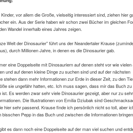
inung:
Kinder, vor allem die Große, vielseitig interessiert sind, ziehen hier g
her ein. Aus der Serie haben wir schon zwei Bücher im gleichen For
den Wandel innerhalb eines Jahres zeigen.
nze Welt der Dinosaurier” führt uns der Neandertaler Krause (zuminde
aus), durch Millionen Jahre, in denen es die Dinosaurier gab.
mer eine Doppelseite mit Dinosauriern auf denen steht vor wie vielen
en und auf denen kleine Dinge zu suchen sind und auf der nächsten
e stehen dann mehr Informationen zur Erde in dieser Zeit, zu den Tie
öße sie ungefähr hatten, etc. Ich muss sagen, dass mir das Buch zu
h ist. Es werden zwar sehr viele Dinosaurier gezeigt, aber nur zu seh
formationen. Die Illustrationen von Emilia Dziubak sind Geschmacksa
sie hier sehr passend. Krause finde ich persönlich nicht so toll, aber i
n bisschen Pepp in das Buch und zwischen die Informationen bringen 
ibt es dann noch eine Doppelseite auf der man viel suchen und ent