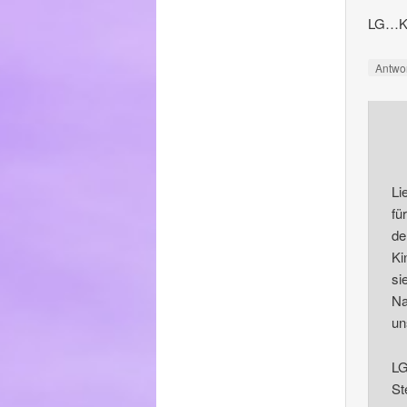
LG…Ka
Antwo
Li
fü
de
Ki
si
Na
un
LG
Ste