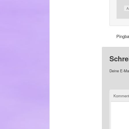
A
Pingb
Schre
Deine E-Mai
Komment