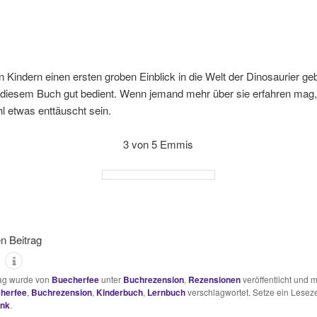
 Kindern einen ersten groben Einblick in die Welt der Dinosaurier g
t diesem Buch gut bedient. Wenn jemand mehr über sie erfahren mag,
hl etwas enttäuscht sein.
3 von 5 Emmis
en Beitrag
rag wurde von
Buecherfee
unter
Buchrezension
,
Rezensionen
veröffentlicht und m
herfee
,
Buchrezension
,
Kinderbuch
,
Lernbuch
verschlagwortet. Setze ein Leseze
ink
.