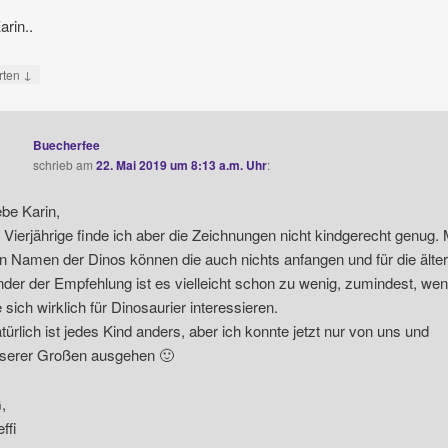
rin..
↓
rten
Buecherfee
schrieb
am
22. Mai 2019 um 8:13 a.m. Uhr
:
ebe Karin,
r Vierjährige finde ich aber die Zeichnungen nicht kindgerecht genug. 
n Namen der Dinos können die auch nichts anfangen und für die älte
nder der Empfehlung ist es vielleicht schon zu wenig, zumindest, we
e sich wirklich für Dinosaurier interessieren.
türlich ist jedes Kind anders, aber ich konnte jetzt nur von uns und
serer Großen ausgehen 🙂
,
ffi