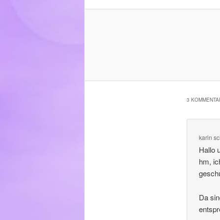
3 KOMMENTAR
karin
sc
Hallo 
hm, ic
gesch
Da sin
entspr