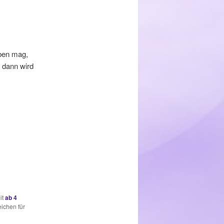
eben mag,
 dann wird
it
ab 4
ichen für