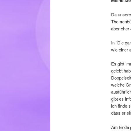
Meine Me
Da unsere 
Themenbüc
aber eher 
In “Die ga
wie einer 
Es gibt im
gelebt hab
Doppelseit
welche Gr
ausführlic
gibt es In
ich finde 
dass er ei
Am Ende g