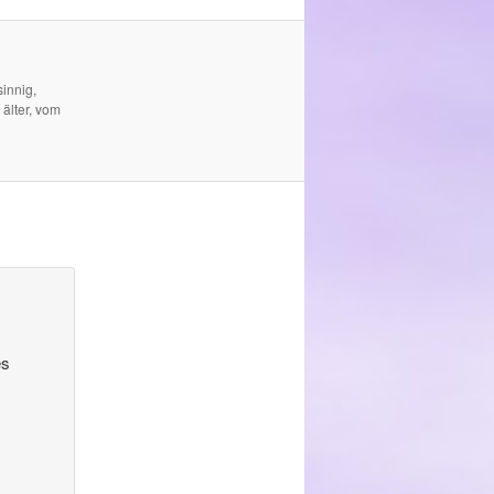
innig,
 älter, vom
es