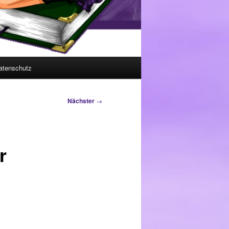
atenschutz
Nächster
→
r