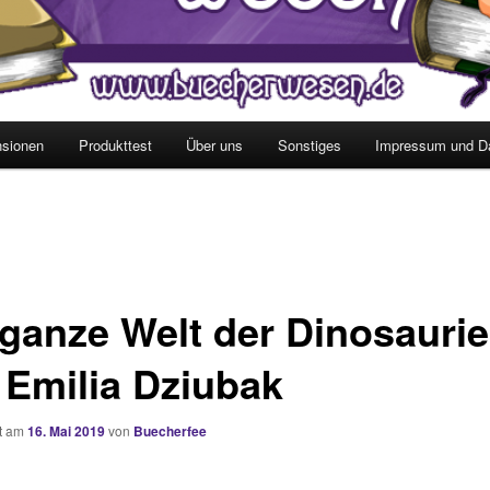
sionen
Produkttest
Über uns
Sonstiges
Impressum und D
 ganze Welt der Dinosaurie
 Emilia Dziubak
ht am
16. Mai 2019
von
Buecherfee