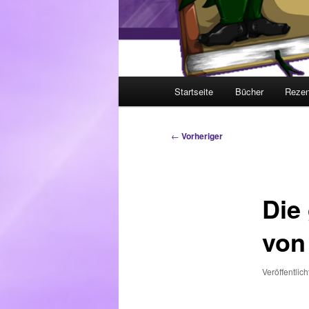
Hauptmenü
Startseite
Bücher
Rezen
Beitragsnavigation
←
Vorheriger
Die
von
Veröffentlic