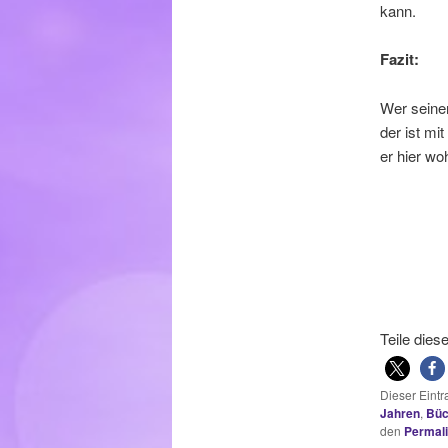
kann.
Fazit:
Wer seinen
der ist mi
er hier wo
Teile dies
Dieser Eint
Jahren
,
Büc
den
Permal