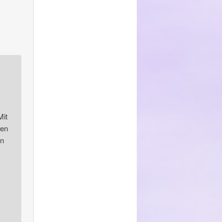
Mit
ren
nn