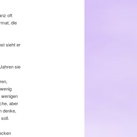
anz oft
mat, die
st sieht er
 Jahren sie
ren,
 wenig
r wenigen
che, aber
ch denke,
soll.
decken