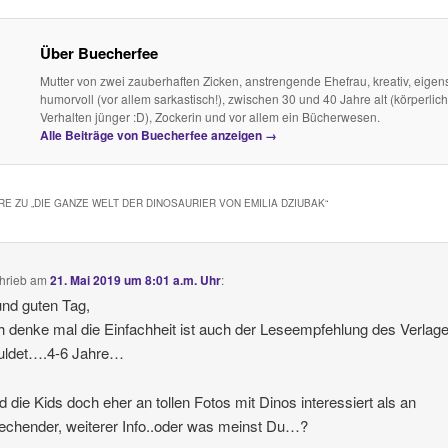
Über Buecherfee
Mutter von zwei zauberhaften Zicken, anstrengende Ehefrau, kreativ, eigens
humorvoll (vor allem sarkastisch!), zwischen 30 und 40 Jahre alt (körperlich
Verhalten jünger :D), Zockerin und vor allem ein Bücherwesen.
Alle Beiträge von Buecherfee anzeigen
→
E ZU „
DIE GANZE WELT DER DINOSAURIER VON EMILIA DZIUBAK
“
hrieb
am
21. Mai 2019 um 8:01 a.m. Uhr
:
und guten Tag,
h denke mal die Einfachheit ist auch der Leseempfehlung des Verlag
uldet….4-6 Jahre…
d die Kids doch eher an tollen Fotos mit Dinos interessiert als an
echender, weiterer Info..oder was meinst Du…?