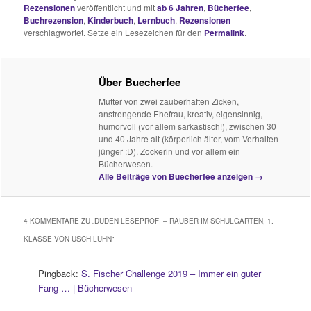
Rezensionen
veröffentlicht und mit
ab 6 Jahren
,
Bücherfee
,
Buchrezension
,
Kinderbuch
,
Lernbuch
,
Rezensionen
verschlagwortet. Setze ein Lesezeichen für den
Permalink
.
Über Buecherfee
Mutter von zwei zauberhaften Zicken,
anstrengende Ehefrau, kreativ, eigensinnig,
humorvoll (vor allem sarkastisch!), zwischen 30
und 40 Jahre alt (körperlich älter, vom Verhalten
jünger :D), Zockerin und vor allem ein
Bücherwesen.
Alle Beiträge von Buecherfee anzeigen
→
4 KOMMENTARE ZU „
DUDEN LESEPROFI – RÄUBER IM SCHULGARTEN, 1.
KLASSE VON USCH LUHN
“
Pingback:
S. Fischer Challenge 2019 – Immer ein guter
Fang … | Bücherwesen