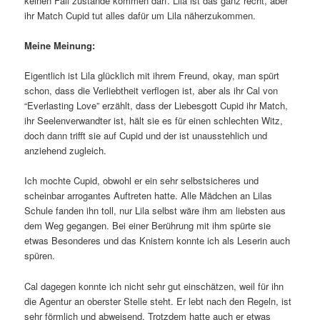
keinen Fall zustande kommen darf. Lila ist das ganz recht, aber
ihr Match Cupid tut alles dafür um Lila näherzukommen.
Meine Meinung:
Eigentlich ist Lila glücklich mit ihrem Freund, okay, man spürt
schon, dass die Verliebtheit verflogen ist, aber als ihr Cal von
“Everlasting Love” erzählt, dass der Liebesgott Cupid ihr Match,
ihr Seelenverwandter ist, hält sie es für einen schlechten Witz,
doch dann trifft sie auf Cupid und der ist unausstehlich und
anziehend zugleich.
Ich mochte Cupid, obwohl er ein sehr selbstsicheres und
scheinbar arrogantes Auftreten hatte. Alle Mädchen an Lilas
Schule fanden ihn toll, nur Lila selbst wäre ihm am liebsten aus
dem Weg gegangen. Bei einer Berührung mit ihm spürte sie
etwas Besonderes und das Knistern konnte ich als Leserin auch
spüren.
Cal dagegen konnte ich nicht sehr gut einschätzen, weil für ihn
die Agentur an oberster Stelle steht. Er lebt nach den Regeln, ist
sehr förmlich und abweisend. Trotzdem hatte auch er etwas