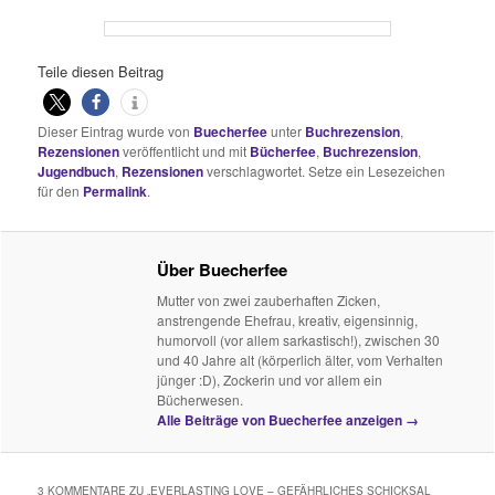
Teile diesen Beitrag
Dieser Eintrag wurde von
Buecherfee
unter
Buchrezension
,
Rezensionen
veröffentlicht und mit
Bücherfee
,
Buchrezension
,
Jugendbuch
,
Rezensionen
verschlagwortet. Setze ein Lesezeichen
für den
Permalink
.
Über Buecherfee
Mutter von zwei zauberhaften Zicken,
anstrengende Ehefrau, kreativ, eigensinnig,
humorvoll (vor allem sarkastisch!), zwischen 30
und 40 Jahre alt (körperlich älter, vom Verhalten
jünger :D), Zockerin und vor allem ein
Bücherwesen.
Alle Beiträge von Buecherfee anzeigen
→
3 KOMMENTARE ZU „
EVERLASTING LOVE – GEFÄHRLICHES SCHICKSAL