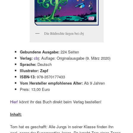
Die Bildrechte liegen bei cbj
Gebundene Ausgabe:
224 Seiten
Verlag:
cbj
; Auflage: Originalausgabe (9. März 2020)
Sprache:
Deutsch
Illustrator: Zapf
ISBN-13:
978-3570177433
Vom Hersteller empfohlenes Alter:
Ab 9 Jahren
Preis: 13,00 Euro
Hier!
könnt ihr das Buch direkt beim Verlag bestellen!
Inhalt:
Tom hat es geschafft: Alle Jungs in seiner Klasse finden ihn
cool, sogar der Supersportler Jonas. Da kracht Tom eines Tages