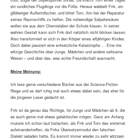
ein rundliches Flugdings vor die Füße. Heraus wabbelt Frrk, ein
glibberiger Außerirdischer, und bittet Tom, ihm bei der Reparatur
seines Raumschiffs zu helfen. Die notwendige Salpetersäure
wollen sie aus dem Chemielabor der Schule klauen. In seiner
wahren Gestalt kann sich Frrk dort natürlich nicht blicken lassen.
Also transformiert er sich in den Körper eines elfjährigen Kindes.
Doch dabei passiert eine entsetzliche Katastrophe … Eine irre
witzige Geschichte über Jungs, Mädchen und andere seltsame
Wesen – und über das, was echte Freundschaft ausmacht.
Meine Meinung:
Ich lese gerne verschiedene Bücher aus der Science-Fiction
Riege und es darf ruhig mal auch etwas dabei sein, das eher für
die jüngeren Leser gedacht ist.
Frrk ist da genau das Richtige, für Jungs und Mädchen ab 9, die
es auch gerne mal etwas galaktischer mögen. Ganz am Anfang
musste ich schon laut loslachen, als Frrk und Tom das erstemal
aufeinandertreffen, da Frrks Übersetzermodul den falschen
Dialekt geladen hatte. Es kommt immer wieder zu sehr witzigen