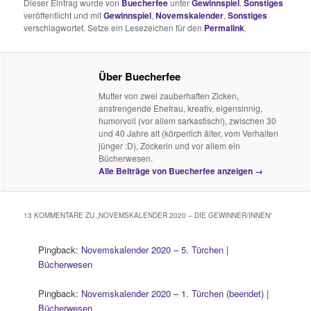
Dieser Eintrag wurde von
Buecherfee
unter
Gewinnspiel
,
Sonstiges
veröffentlicht und mit
Gewinnspiel
,
Novemskalender
,
Sonstiges
verschlagwortet. Setze ein Lesezeichen für den
Permalink
.
Über Buecherfee
Mutter von zwei zauberhaften Zicken,
anstrengende Ehefrau, kreativ, eigensinnig,
humorvoll (vor allem sarkastisch!), zwischen 30
und 40 Jahre alt (körperlich älter, vom Verhalten
jünger :D), Zockerin und vor allem ein
Bücherwesen.
Alle Beiträge von Buecherfee anzeigen
→
13 KOMMENTARE ZU „
NOVEMSKALENDER 2020 – DIE GEWINNER/INNEN
“
Pingback:
Novemskalender 2020 – 5. Türchen |
Bücherwesen
Pingback:
Novemskalender 2020 – 1. Türchen (beendet) |
Bücherwesen