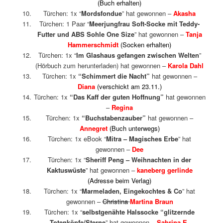
(Buch erhalten)
Türchen: 1x “
Mordsfondue
” hat gewonnen –
Akasha
Türchen: 1 Paar “
Meerjungfrau Soft-Socke mit Teddy-
Futter und ABS Sohle One Size
” hat gewonnen –
Tanja
Hammerschmidt
(Socken erhalten)
Türchen: 1x “
Im Glashaus gefangen zwischen Welten
”
(Hörbuch zum herunterladen) hat gewonnen –
Karola Dahl
Türchen: 1x
“Schimmert die Nacht”
hat gewonnen –
Diana
(verschickt am 23.11.)
Türchen: 1x
“Das Kaff der guten Hoffnung”
hat gewonnen
–
Regina
Türchen: 1x
“Buchstabenzauber”
hat gewonnen –
Annegret
(Buch unterwegs)
Türchen: 1x eBook “
Mitra – Magisches Erbe
” hat
gewonnen –
Dee
Türchen: 1x “
Sheriff Peng – Weihnachten in der
Kaktuswüste
” hat gewonnen –
kaneberg gerlinde
(Adresse beim Verlag)
Türchen:
1x “
Marmeladen, Eingekochtes & Co
” hat
gewonnen –
Christina
Martina Braun
Türchen: 1x “
selbstgenähte Halssocke “glitzernde
Totenköpfe/Sterne
” hat gewonnen –
Sabrina E.