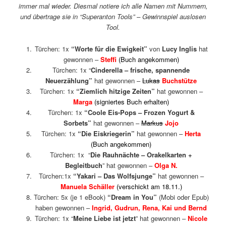
immer mal wieder. Diesmal notiere ich alle Namen mit Nummern,
und übertrage sie in “Superanton Tools” – Gewinnspiel auslosen
Tool.
Türchen: 1x
“Worte für die Ewigkeit”
von
Lucy Inglis
hat
gewonnen –
Steffi
(Buch angekommen)
Türchen: 1x “
Cinderella – frische, spannende
Neuerzählung”
hat gewonnen –
Lukas
Buchstütze
Türchen: 1x
“Ziemlich hitzige Zeiten”
hat gewonnen –
Marga
(signiertes Buch erhalten)
Türchen: 1x
“Coole Eis-Pops – Frozen Yogurt &
Sorbets”
hat gewonnen –
Markus
Jojo
Türchen: 1x
“Die Eiskriegerin”
hat gewonnen –
Herta
(Buch angekommen)
Türchen: 1x “
Die Rauhnächte – Orakelkarten +
Begleitbuch
” hat gewonnen –
Olga N.
Türchen:1x
“Yakari – Das Wolfsjunge”
hat gewonnen –
Manuela Schäller
(verschickt am 18.11.)
Türchen: 5x (je 1 eBook)
“Dream in You”
(Mobi oder Epub)
haben gewonnen –
Ingrid, Gudrun, Rena, Kai und Bernd
Türchen: 1x “
Meine Liebe ist jetzt
” hat gewonnen –
Nicole