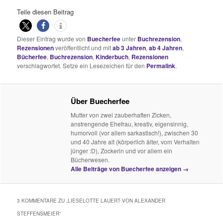
Teile diesen Beitrag
Dieser Eintrag wurde von
Buecherfee
unter
Buchrezension
,
Rezensionen
veröffentlicht und mit
ab 3 Jahren
,
ab 4 Jahren
,
Bücherfee
,
Buchrezension
,
Kinderbuch
,
Rezensionen
verschlagwortet. Setze ein Lesezeichen für den
Permalink
.
Über Buecherfee
Mutter von zwei zauberhaften Zicken,
anstrengende Ehefrau, kreativ, eigensinnig,
humorvoll (vor allem sarkastisch!), zwischen 30
und 40 Jahre alt (körperlich älter, vom Verhalten
jünger :D), Zockerin und vor allem ein
Bücherwesen.
Alle Beiträge von Buecherfee anzeigen
→
3 KOMMENTARE ZU „
LIESELOTTE LAUERT VON ALEXANDER
STEFFENSMEIER
“