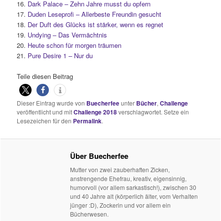
16.
Dark Palace – Zehn Jahre musst du opfern
17.
Duden Leseprofi – Allerbeste Freundin gesucht
18.
Der Duft des Glücks ist stärker, wenn es regnet
19.
Undying – Das Vermächtnis
20.
Heute schon für morgen träumen
21.
Pure Desire 1 – Nur du
Teile diesen Beitrag
Dieser Eintrag wurde von
Buecherfee
unter
Bücher
,
Challenge
veröffentlicht und mit
Challenge 2018
verschlagwortet. Setze ein
Lesezeichen für den
Permalink
.
Über Buecherfee
Mutter von zwei zauberhaften Zicken,
anstrengende Ehefrau, kreativ, eigensinnig,
humorvoll (vor allem sarkastisch!), zwischen 30
und 40 Jahre alt (körperlich älter, vom Verhalten
jünger :D), Zockerin und vor allem ein
Bücherwesen.