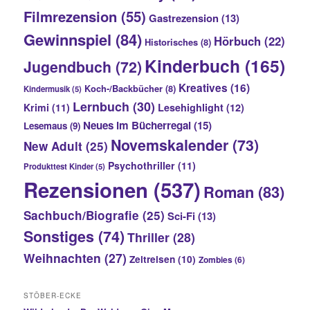
Filmrezension
(55)
Gastrezension
(13)
Gewinnspiel
(84)
Hörbuch
(22)
Historisches
(8)
Kinderbuch
(165)
Jugendbuch
(72)
Kreatives
(16)
Koch-/Backbücher
(8)
Kindermusik
(5)
Lernbuch
(30)
Krimi
(11)
Lesehighlight
(12)
Neues im Bücherregal
(15)
Lesemaus
(9)
Novemskalender
(73)
New Adult
(25)
Psychothriller
(11)
Produkttest Kinder
(5)
Rezensionen
(537)
Roman
(83)
Sachbuch/Biografie
(25)
Sci-Fi
(13)
Sonstiges
(74)
Thriller
(28)
Weihnachten
(27)
Zeitreisen
(10)
Zombies
(6)
STÖBER-ECKE