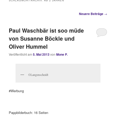
SCHLAGWORT-ARCHIV:
AB 2 JAHREN
Beitragsnavigation
Neuere Beiträge
→
Paul Waschbär ist soo müde
von Susanne Böckle und
Oliver Hummel
Veröffentlicht am
5. Mai 2013
von
Mone P.
©Langenscheidt
#Werbung
Pappbilderbuch: 16 Seiten