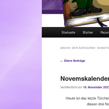
Hauptmenü
Startseite
Bücher
Rezen
ARCHIV DER KATEGORIE:
SONSTI
Beitragsnavigation
←
Ältere Beiträge
Novemskalender 
Veröffentlicht am
19. November 202
Heute ist das letzte Türch
diesen drei N