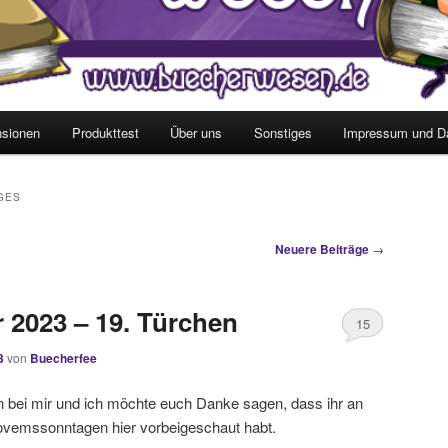
sionen
Produkttest
Über uns
Sonstiges
Impressum und D
GES
Neuere Beiträge
→
2023 – 19. Türchen
15
3
von
Buecherfee
en bei mir und ich möchte euch Danke sagen, dass ihr an
ovemssonntagen hier vorbeigeschaut habt.