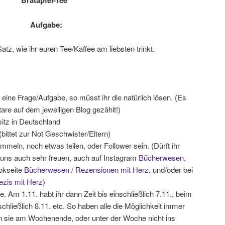
Bratapfel-Tee”
Aufgabe:
atz, wie ihr euren Tee/Kaffee am liebsten trinkt.
 eine Frage/Aufgabe, so müsst ihr die natürlich lösen. (Es
re auf dem jeweiligen Blog gezählt!)
itz in Deutschland
bittet zur Not Geschwister/Eltern)
meln, noch etwas teilen, oder Follower sein. (Dürft ihr
 uns auch sehr freuen, auch auf Instagram
Bücherwesen
,
okseite
Bücherwesen
/
Rezensionen mit Herz
, und/oder bei
ezis mit Herz)
. Am 1.11. habt ihr dann Zeit bis einschließlich 7.11., beim
nschließlich 8.11. etc. So haben alle die Möglichkeit immer
 sie am Wochenende, oder unter der Woche nicht ins