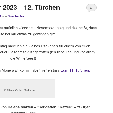
2023 – 12. Türchen
40
3
von
Buecherfee
t natürlich wieder ein Novemssonntag und das heißt, dass
te bei mir etwas zu gewinnen gibt.
tag habe ich ein kleines Päckchen für eine/n von euch
euer Geschmack ist getroffen (ich liebe Tee und vor allem
die Wintertees!)
ei Mone war, kommt aber hier erstmal
zum 11. Türchen.
© Diana Verlag, Teekanne
von
Helena Marten
+ “
Servietten “Kaffee”
+
“Süßer