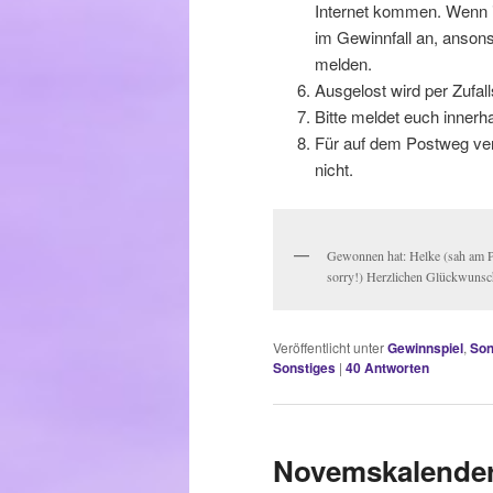
Internet kommen. Wenn ih
im Gewinnfall an, anson
melden.
Ausgelost wird per Zufall
Bitte meldet euch innerh
Für auf dem Postweg ver
nicht.
Gewonnen hat: Helke (sah am 
sorry!) Herzlichen Glückwunsc
Veröffentlicht unter
Gewinnspiel
,
Son
Sonstiges
|
40
Antworten
Novemskalender 