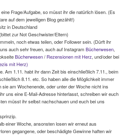
 eine Frage/Aufgabe, so müsst ihr die natürlich lösen. (Es
re auf dem jeweiligen Blog gezählt!)
itz in Deutschland
bittet zur Not Geschwister/Eltern)
meln, noch etwas teilen, oder Follower sein. (Dürft ihr
 uns auch sehr freuen, auch auf Instagram
Bücherwesen
,
okseite
Bücherwesen
/
Rezensionen mit Herz
, und/oder bei
ezis mit Herz)
. Am 1.11. habt ihr dann Zeit bis einschließlich 7.11., beim
nschließlich 8.11. etc. So haben alle die Möglichkeit immer
 sie am Wochenende, oder unter der Woche nicht ins
r uns eine E-Mail-Adresse hinterlasst, schreiben wir euch
sten müsst ihr selbst nachschauen und euch bei uns
sprinzip.
alb einer Woche, ansonsten losen wir erneut aus
loren gegangene, oder beschädigte Gewinne haften wir