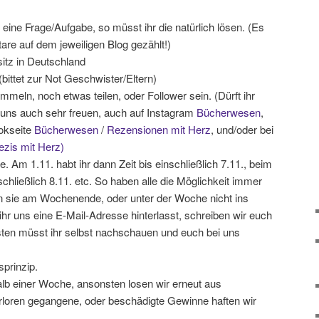
 eine Frage/Aufgabe, so müsst ihr die natürlich lösen. (Es
re auf dem jeweiligen Blog gezählt!)
itz in Deutschland
bittet zur Not Geschwister/Eltern)
meln, noch etwas teilen, oder Follower sein. (Dürft ihr
 uns auch sehr freuen, auch auf Instagram
Bücherwesen
,
okseite
Bücherwesen
/
Rezensionen mit Herz
, und/oder bei
ezis mit Herz)
. Am 1.11. habt ihr dann Zeit bis einschließlich 7.11., beim
nschließlich 8.11. etc. So haben alle die Möglichkeit immer
 sie am Wochenende, oder unter der Woche nicht ins
r uns eine E-Mail-Adresse hinterlasst, schreiben wir euch
sten müsst ihr selbst nachschauen und euch bei uns
sprinzip.
alb einer Woche, ansonsten losen wir erneut aus
loren gegangene, oder beschädigte Gewinne haften wir