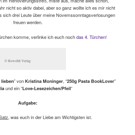
 im Renovierungsstreß, miste aus, mache alles schön,
r nicht so aktiv dabei, aber so ganz wollte ich es mir nicht
ss sich drei Leute über meine Novemssonntagsverlosungen
freuen werden.
ürchen komme, verlinke ich euch noch
das 4. Türchen!
© Rowohlt Verlag
 lieben
” von
Kristina Moninger
, “
250g Pasta BookLover
”
ia
und ein “
Love-Lesezeichen/Pfeil
“
Aufgabe:
Satz
, was euch in der Liebe am Wichtigsten ist.