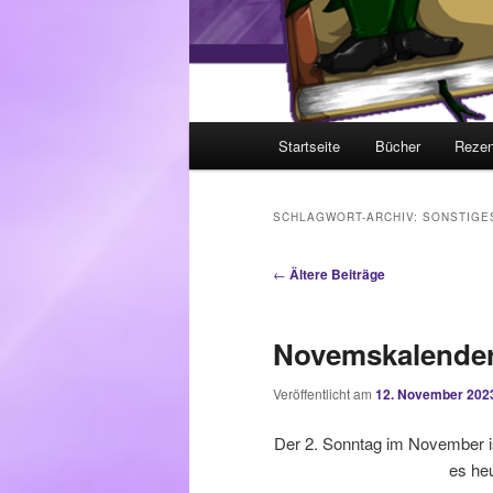
Hauptmenü
Startseite
Bücher
Rezen
SCHLAGWORT-ARCHIV:
SONSTIGE
Beitragsnavigation
←
Ältere Beiträge
Novemskalender 
Veröffentlicht am
12. November 202
Der 2. Sonntag im November is
es heu