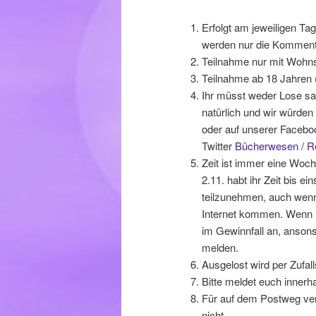
Erfolgt am jeweiligen Tag
werden nur die Kommenta
Teilnahme nur mit Wohns
Teilnahme ab 18 Jahren (
Ihr müsst weder Lose sam
natürlich und wir würden
oder auf unserer Facebo
Twitter
Bücherwesen
/
R
Zeit ist immer eine Woche
2.11. habt ihr Zeit bis ei
teilzunehmen, auch wenn
Internet kommen. Wenn ih
im Gewinnfall an, anson
melden.
Ausgelost wird per Zufall
Bitte meldet euch innerh
Für auf dem Postweg ver
nicht.