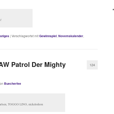
n!
stiges
|
Verschlagwortet mit
Gewinnspiel
,
Novemskalender
,
AW Patrol Der Mighty
124
von
Buecherfee
rlsen, TOGGO LINO, nickelodeon