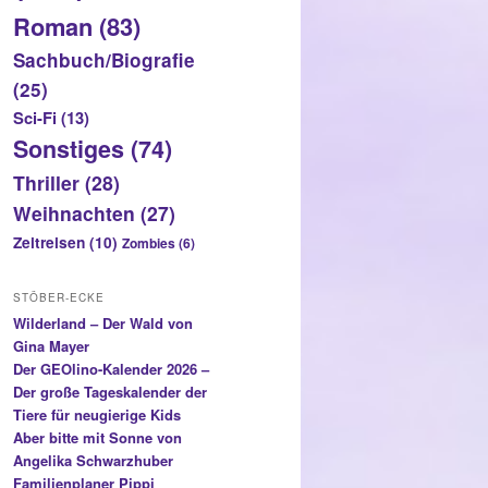
Roman
(83)
Sachbuch/Biografie
(25)
Sci-Fi
(13)
Sonstiges
(74)
Thriller
(28)
Weihnachten
(27)
Zeitreisen
(10)
Zombies
(6)
STÖBER-ECKE
Wilderland – Der Wald von
Gina Mayer
Der GEOlino-Kalender 2026 –
Der große Tageskalender der
Tiere für neugierige Kids
Aber bitte mit Sonne von
Angelika Schwarzhuber
Familienplaner Pippi