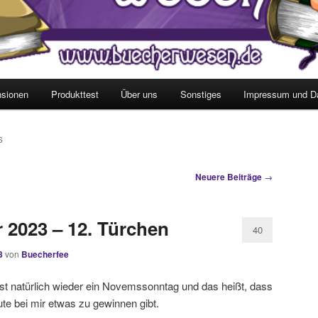
sionen
Produkttest
Über uns
Sonstiges
Impressum und D
S
Neuere Beiträge
→
2023 – 12. Türchen
40
3
von
Buecherfee
t natürlich wieder ein Novemssonntag und das heißt, dass
te bei mir etwas zu gewinnen gibt.