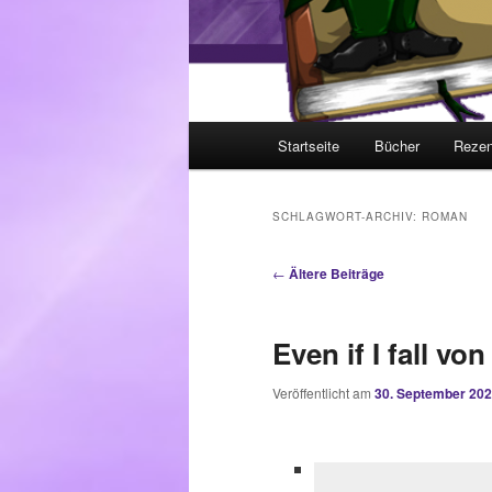
Hauptmenü
Startseite
Bücher
Rezen
SCHLAGWORT-ARCHIV:
ROMAN
Beitragsnavigation
←
Ältere Beiträge
Even if I fall v
Veröffentlicht am
30. September 20