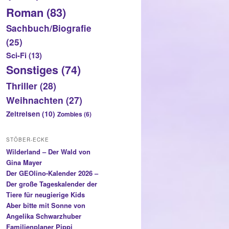
Roman
(83)
Sachbuch/Biografie
(25)
Sci-Fi
(13)
Sonstiges
(74)
Thriller
(28)
Weihnachten
(27)
Zeitreisen
(10)
Zombies
(6)
STÖBER-ECKE
Wilderland – Der Wald von
Gina Mayer
Der GEOlino-Kalender 2026 –
Der große Tageskalender der
Tiere für neugierige Kids
Aber bitte mit Sonne von
Angelika Schwarzhuber
Familienplaner Pippi