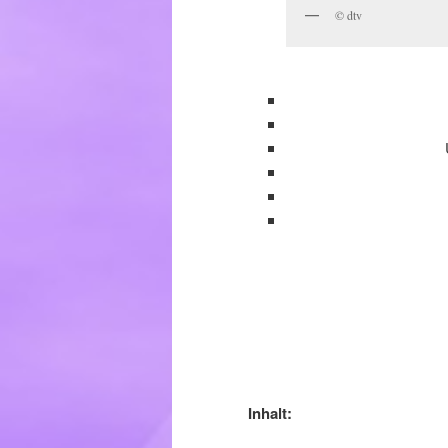
© dtv
Inhalt: