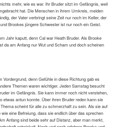
nichts mehr, wie es war. Ihr Bruder sitzt im Gefängnis, weil
umgebracht hat. Die Menschen in ihrem Umkreis, meiden
ändig, der Vater verbringt seine Zeit nur noch im Keller, der
st und Brookes jüngere Schwester ist nur noch ein Geist.
nem Jahr kaputt, denn Cal war Heath Bruder. Als Brooke
ist da am Anfang nur Wut und Scham und doch scheinen
 im Vordergrund, denn Gefühle in diese Richtung gab es
andere Themen waren wichtiger. Jeden Samstag besucht
Bruder im Gefängnis. Sie kann immer noch nicht verstehen,
o etwas antun konnte. Über ihren Bruder reden kann sie
 Thema scheint für alle zu schmerzhaft zu sein. Als sie auf
ide wie eine Befreiung, dass sie endlich über das sprechen
 Am Anfang sind beide sehr auf Distanz, aber man merkt,
undschaft entwickelt. Nach und nach erfahren Brooke und