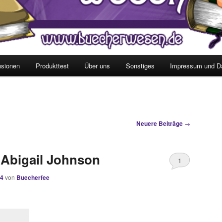
sionen
Produkttest
Über uns
Sonstiges
Impressum und D
Neuere Beiträge
→
on Abigail Johnson
1
24
von
Buecherfee