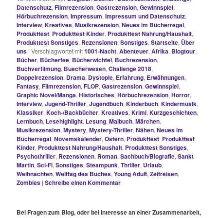
Datenschutz
,
Filmrezension
,
Gastrezension
,
Gewinnspiel
,
Hörbuchrezension
,
Impressum
,
Impressum und Datenschutz
,
Interview
,
Kreatives
,
Musikrezension
,
Neues im Bücherregal
,
Produkttest
,
Produkttest Kinder
,
Produkttest Nahrung/Haushalt
,
Produkttest Sonstiges
,
Rezensionen
,
Sonstiges
,
Startseite
,
Über
uns
|
Verschlagwortet mit
1001-Nacht
,
Abenteuer
,
Afrika
,
Blogtour
,
Bücher
,
Bücherfee
,
Bücherwichtel
,
Buchrezension
,
Buchverfilmung
,
Buecherwesen
,
Challenge 2018
,
Doppelrezension
,
Drama
,
Dystopie
,
Erfahrung
,
Erwähnungen
,
Fantasy
,
Filmrezension
,
FLOP
,
Gastrezension
,
Gewinnspiel
,
Graphic Novel/Manga
,
Historisches
,
Hörbuchrezension
,
Horror
,
Interview
,
Jugend-Thriller
,
Jugendbuch
,
Kinderbuch
,
Kindermusik
,
Klassiker
,
Koch-/Backbücher
,
Kreatives
,
Krimi
,
Kurzgeschichten
,
Lernbuch
,
Lesehighlight
,
Lesung
,
Malbuch
,
Märchen
,
Musikrezension
,
Mystery
,
Mystery-Thriller
,
Nähen
,
Neues im
Bücherregal
,
Novemskalender
,
Ostern
,
Produkttest
,
Produkttest
Kinder
,
Produkttest Nahrung/Haushalt
,
Produkttest Sonstiges
,
Psychothriller
,
Rezensionen
,
Roman
,
Sachbuch/Biografie
,
Sankt
Martin
,
Sci-Fi
,
Sonstiges
,
Steampunk
,
Thriller
,
Urlaub
,
Weihnachten
,
Welttag des Buches
,
Young Adult
,
Zeitreisen
,
Zombies
|
Schreibe einen Kommentar
Bei Fragen zum Blog, oder bei Interesse an einer Zusammenarbeit,