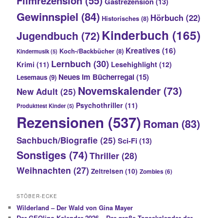
Filmrezension
(55)
Gastrezension
(13)
Gewinnspiel
(84)
Hörbuch
(22)
Historisches
(8)
Kinderbuch
(165)
Jugendbuch
(72)
Kreatives
(16)
Koch-/Backbücher
(8)
Kindermusik
(5)
Lernbuch
(30)
Krimi
(11)
Lesehighlight
(12)
Neues im Bücherregal
(15)
Lesemaus
(9)
Novemskalender
(73)
New Adult
(25)
Psychothriller
(11)
Produkttest Kinder
(5)
Rezensionen
(537)
Roman
(83)
Sachbuch/Biografie
(25)
Sci-Fi
(13)
Sonstiges
(74)
Thriller
(28)
Weihnachten
(27)
Zeitreisen
(10)
Zombies
(6)
STÖBER-ECKE
Wilderland – Der Wald von Gina Mayer
Der GEOlino-Kalender 2026 – Der große Tageskalender der