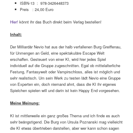
ISBN-13 ‏ : ‎
978-3426448373
Preis : 24,00 Euro
Hier!
könnt ihr das Buch direkt beim Verlag bestellen!
Inhalt:
Der Milliardär Nevio hat aus der halb verfallenen Burg Greiffenau,
für Unmengen an Geld, eine spektakuläre Escape Welt
erschaffen. Gesteuert von einer KI, wird hier jedes Spiel
individuell auf die Gruppe zugeschnitten. Egal ob mittelalterliche
Festung, Fantasywelt oder Vampirschloss, alles ist möglich und
sehr realistisch. Um sein Werk zu testen lädt Nevio eine Gruppe
von Experten ein, doch niemand ahnt, dass die KI ihr eigenes
Spielchen spielen will und darin ist kein Happy End vorgesehen.
Meine Meinung:
KI ist mittlerweile ein ganz großes Thema und ich finde es auch
sehr beängstigend. Die Burg von Ursula Poznanski mag vielleicht
die KI etwas übertrieben darstellen, aber wer kann schon sagen