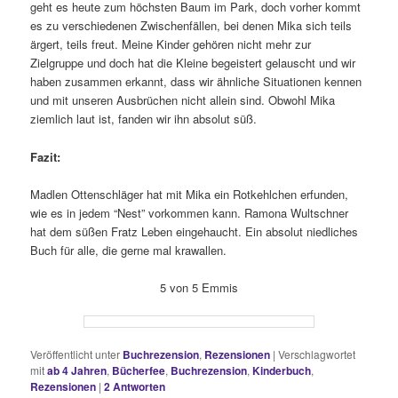
geht es heute zum höchsten Baum im Park, doch vorher kommt
es zu verschiedenen Zwischenfällen, bei denen Mika sich teils
ärgert, teils freut. Meine Kinder gehören nicht mehr zur
Zielgruppe und doch hat die Kleine begeistert gelauscht und wir
haben zusammen erkannt, dass wir ähnliche Situationen kennen
und mit unseren Ausbrüchen nicht allein sind. Obwohl Mika
ziemlich laut ist, fanden wir ihn absolut süß.
Fazit:
Madlen Ottenschläger hat mit Mika ein Rotkehlchen erfunden,
wie es in jedem “Nest” vorkommen kann. Ramona Wultschner
hat dem süßen Fratz Leben eingehaucht. Ein absolut niedliches
Buch für alle, die gerne mal krawallen.
5 von 5 Emmis
Veröffentlicht unter
Buchrezension
,
Rezensionen
|
Verschlagwortet
mit
ab 4 Jahren
,
Bücherfee
,
Buchrezension
,
Kinderbuch
,
Rezensionen
|
2
Antworten