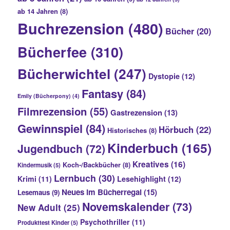
ab 14 Jahren
(8)
Buchrezension
(480)
Bücher
(20)
Bücherfee
(310)
Bücherwichtel
(247)
Dystopie
(12)
Fantasy
(84)
Emily (Bücherpony)
(4)
Filmrezension
(55)
Gastrezension
(13)
Gewinnspiel
(84)
Hörbuch
(22)
Historisches
(8)
Kinderbuch
(165)
Jugendbuch
(72)
Kreatives
(16)
Koch-/Backbücher
(8)
Kindermusik
(5)
Lernbuch
(30)
Krimi
(11)
Lesehighlight
(12)
Neues im Bücherregal
(15)
Lesemaus
(9)
Novemskalender
(73)
New Adult
(25)
Psychothriller
(11)
Produkttest Kinder
(5)