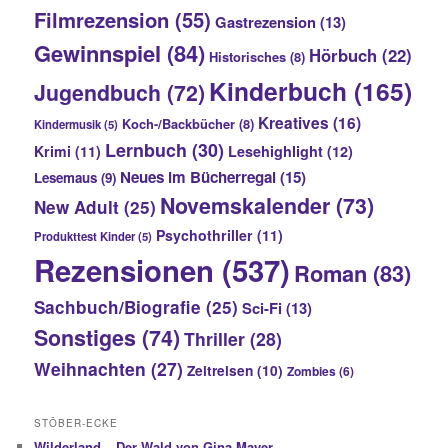
Filmrezension
(55)
Gastrezension
(13)
Gewinnspiel
(84)
Hörbuch
(22)
Historisches
(8)
Kinderbuch
(165)
Jugendbuch
(72)
Kreatives
(16)
Koch-/Backbücher
(8)
Kindermusik
(5)
Lernbuch
(30)
Krimi
(11)
Lesehighlight
(12)
Neues im Bücherregal
(15)
Lesemaus
(9)
Novemskalender
(73)
New Adult
(25)
Psychothriller
(11)
Produkttest Kinder
(5)
Rezensionen
(537)
Roman
(83)
Sachbuch/Biografie
(25)
Sci-Fi
(13)
Sonstiges
(74)
Thriller
(28)
Weihnachten
(27)
Zeitreisen
(10)
Zombies
(6)
STÖBER-ECKE
Wilderland – Der Wald von Gina Mayer