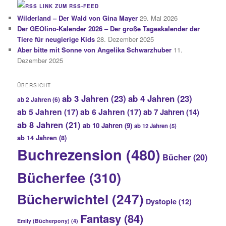
LINK ZUM RSS-FEED
Wilderland – Der Wald von Gina Mayer
29. Mai 2026
Der GEOlino-Kalender 2026 – Der große Tageskalender der
Tiere für neugierige Kids
28. Dezember 2025
Aber bitte mit Sonne von Angelika Schwarzhuber
11.
Dezember 2025
ÜBERSICHT
ab 3 Jahren
(23)
ab 4 Jahren
(23)
ab 2 Jahren
(6)
ab 5 Jahren
(17)
ab 6 Jahren
(17)
ab 7 Jahren
(14)
ab 8 Jahren
(21)
ab 10 Jahren
(9)
ab 12 Jahren
(5)
ab 14 Jahren
(8)
Buchrezension
(480)
Bücher
(20)
Bücherfee
(310)
Bücherwichtel
(247)
Dystopie
(12)
Fantasy
(84)
Emily (Bücherpony)
(4)