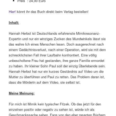
Preis : 24,00 Euro
Hier!
könnt ihr das Buch direkt beim Verlag bestellen!
Inhalt:
Hannah Herbst ist Deutschlands erfahrenste Mimikresonanz-
Expertin und nur ein winziges Zucken des Mundwinkels lässt sie
das wahre Ich eines Menschen lesen. Doch ausgerechnet nach
einem Gedächtnisverlust, nach einer Operation, wird sie mit dem
schrecklichsten Fall ihrer Laufbahn konfrontiert. Eine völlig
unbescholtene Frau hat gestanden, ihre ganze Familie ermordet
zu haben. Ihr kleiner Sohn Paul soll der einzig Überlebende sein.
Hannah Herbst hat nur ein kurzes Geständnis auf Video um die
Mutter zu überführen und Paul zu retten. Das Problem daran ist,
dass die Mörderin auf dem Video, sie selbst ist.
Meine Meinung:
Für mich ist Mimik kein typischer Fitzek. Ob das jetzt für den
einzelnen positiv oder negativ zu sehen ist, würde ich als
Geschmackssache sehen. Fans von den eher rasanten Büchern