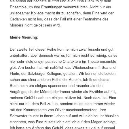
sie schon der nächste Auftritt und auch Fina Plank folgt dem
Ensemble um ihre Ermittlungen weiterzuführen. Nicht nur ein
unliebsamer Kollege macht ihr zu schaffen, denn Fina wird den
Gedanken nicht los, dass der Fall mit einer Festnahme des
Mörders nicht gelöst sein wird.
Meine Meinung:
Der zweite Teil dieser Reihe konnte mich zwar fesseln und gut
unterhalten, aber dennoch war es für mich recht schwierig, da es
hier sehr viele unsympathische Charaktere im Theaterensemble
gibt. Am besten hat mir natürlich das Wiedersehen mit Bea und
Florin, der Salzburger Kollegen, gefallen. Wir kennen die beiden
schon aus einer anderen Reihe der Autorin. Ich finde dieses
Buch noch um einiges spannender und rasanter als den
Vorgänger, da der Mörder, der immer wieder als Erzähler auftritt,
meinem Gefühl nach um einiges aktiver ist. Noch dazu hat Fina
nicht nur mit dem Fall zu tun, sondern muss sich immer wieder
mit den Kommentaren von Oliver auseinandersetzen. Ihre
Schwester taucht in ihrem Leben auf und will sich bei ihr häuslich
einrichten, was Fina zusätzlich ziemlich auf den Magen schlägt.
Ich hatte am Anfang das Gefühl, dass etwas zu viel auf einmal