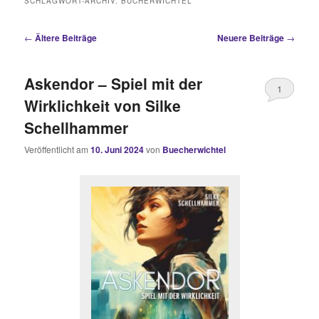
SCHLAGWORT-ARCHIV:
BÜCHERWICHTEL
Beitragsnavigation
←
Ältere Beiträge
Neuere Beiträge
→
Askendor – Spiel mit der
1
Wirklichkeit von Silke
Schellhammer
Veröffentlicht am
10. Juni 2024
von
Buecherwichtel